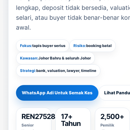
lengkap, deposit tidak bersedia, valuati
selari, atau buyer tidak benar-benar ko
awal.
Fokus:
tapis buyer serius
Risiko:
booking batal
Kawasan:
Johor Bahru & seluruh Johor
Strategi:
bank, valuation, lawyer, timeline
WhatsApp Adi Untuk Semak Kes
Lihat Pandu
REN27528
17+
2,500+
Tahun
Senior
Pemilik