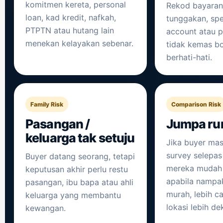
komitmen kereta, personal
Rekod bayaran
loan, kad kredit, nafkah,
tunggakan, spe
PTPTN atau hutang lain
account atau pr
menekan kelayakan sebenar.
tidak kemas bo
berhati-hati.
Family Risk
Comparison Risk
Pasangan /
Jumpa ru
keluarga tak setuju
Jika buyer masi
survey selepas
Buyer datang seorang, tetapi
mereka mudah
keputusan akhir perlu restu
apabila nampak
pasangan, ibu bapa atau ahli
murah, lebih ca
keluarga yang membantu
lokasi lebih de
kewangan.