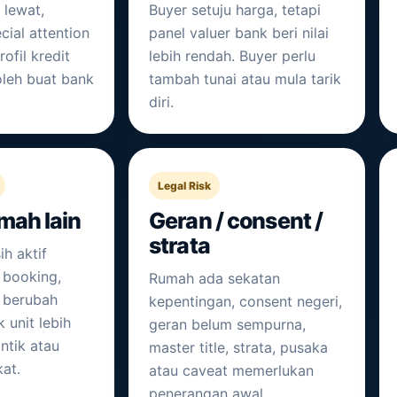
 lewat,
Buyer setuju harga, tetapi
cial attention
panel valuer bank beri nilai
ofil kredit
lebih rendah. Buyer perlu
leh buat bank
tambah tunai atau mula tarik
diri.
Legal Risk
mah lain
Geran / consent /
strata
h aktif
 booking,
Rumah ada sekatan
 berubah
kepentingan, consent negeri,
 unit lebih
geran belum sempurna,
ntik atau
master title, strata, pusaka
kat.
atau caveat memerlukan
penerangan awal.