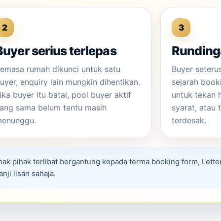
2
3
Buyer serius terlepas
Rundinga
emasa rumah dikunci untuk satu
Buyer seter
uyer, enquiry lain mungkin dihentikan.
sejarah book
ika buyer itu batal, pool buyer aktif
untuk tekan 
ang sama belum tentu masih
syarat, atau 
enunggu.
terdesak.
 hak pihak terlibat bergantung kepada terma booking form, Letter
ji lisan sahaja.