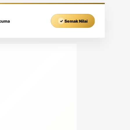
rcuma
✓
Semak Nilai