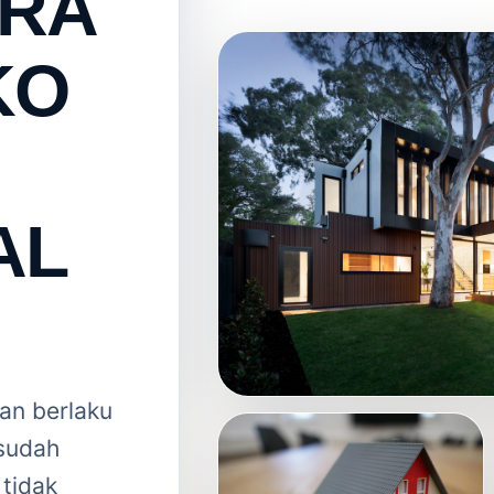
ARA
KO
AL
an berlaku
 sudah
tidak