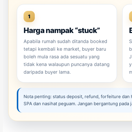
1
Harga nampak “stuck”
Apabila rumah sudah ditanda booked
S
tetapi kembali ke market, buyer baru
b
boleh mula rasa ada sesuatu yang
J
tidak kena walaupun puncanya datang
y
daripada buyer lama.
m
Nota penting: status deposit, refund, forfeiture dan
SPA dan nasihat peguam. Jangan bergantung pada jan