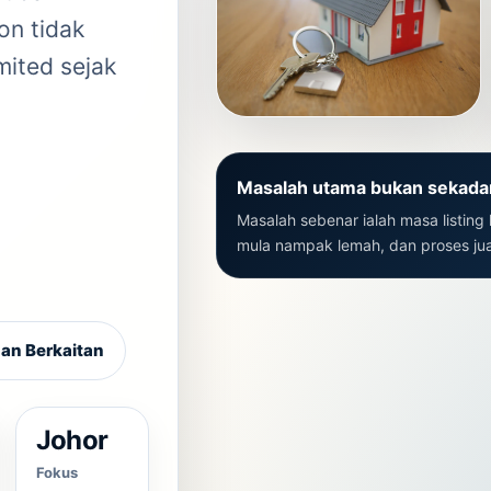
on tidak
mited sejak
Masalah utama bukan sekadar
Masalah sebenar ialah masa listing h
mula nampak lemah, dan proses jual
an Berkaitan
Johor
Fokus