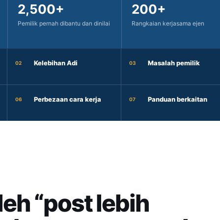
2,500+
200+
Pemilik pernah dibantu dan dinilai
Rangkaian kerjasama ejen
Kelebihan Adi
Masalah pemilik
02
03
Perbezaan cara kerja
Panduan berkaitan
06
07
eh “post lebih