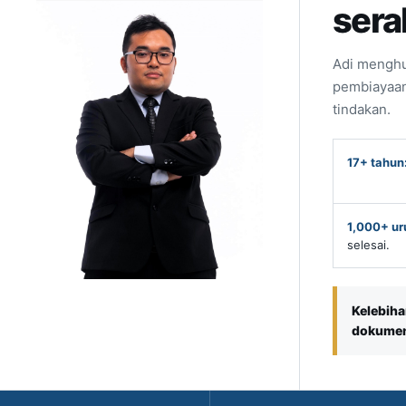
sera
Adi menghu
pembiayaan
tindakan.
17+ tahun
1,000+ ur
selesai.
Kelebiha
dokumen