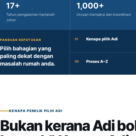
17+
1,000+
Tahun pengalaman hartanah
Urusan transaksi dan koordinasi
Johor
Kenapa pilih Adi
01
PANDUAN KEPUTUSAN
Pilih bahagian yang
paling dekat dengan
Proses A–Z
05
masalah rumah anda.
KENAPA PEMILIK PILIH ADI
Bukan kerana Adi bol