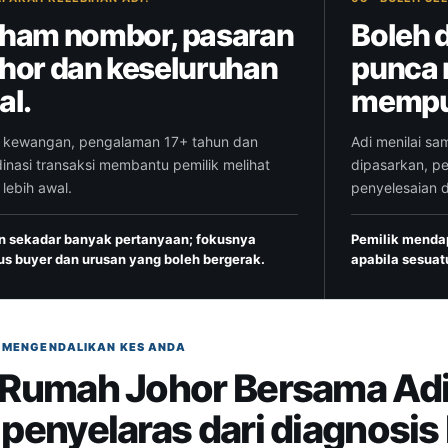
ham nombor, pasaran
Boleh 
hor dan keseluruhan
punca 
al.
mempun
r kewangan, pengalaman 17+ tahun dan
Adi menilai sa
inasi transaksi membantu pemilik melihat
dipasarkan, p
o lebih awal.
penyelesaian 
n sekadar banyak pertanyaan; fokusnya
Pemilik menda
us buyer dan urusan yang boleh bergerak.
apabila sesuatu
G MENGENDALIKAN KES ANDA
 Rumah Johor Bersama Ad
 penyelaras dari diagnosis