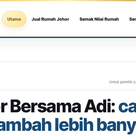
Utama
Jual Rumah Johor
Semak Nilai Rumah
Se
Untuk pemilik y
r Bersama Adi:
ca
ambah lebih ban