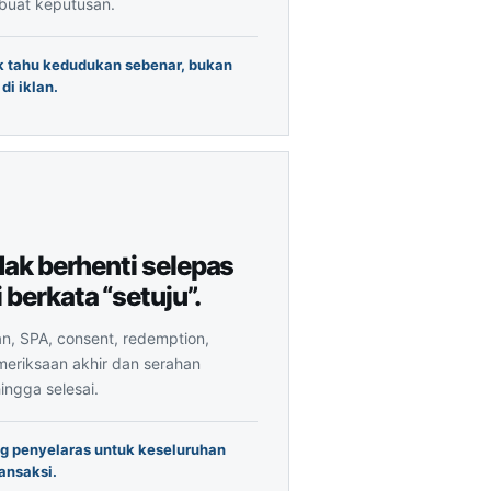
buat keputusan.
ik tahu kedudukan sebenar, bukan
di iklan.
idak berhenti selepas
 berkata “setuju”.
oan, SPA, consent, redemption,
eriksaan akhir dan serahan
ingga selesai.
ng penyelaras untuk keseluruhan
ansaksi.