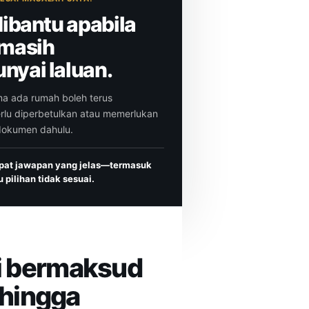
dibantu apabila
masih
yai laluan.
ma ada rumah boleh terus
erlu diperbetulkan atau memerlukan
dokumen dahulu.
pat jawapan yang jelas—termasuk
 pilihan tidak sesuai.
i bermaksud
 hingga