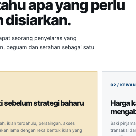
tahu apa yang perlu
 disiarkan.
apat seorang penyelaras yang
n, peguam dan serahan sebagai satu
ti sebelum strategi baharu
Harga k
mengabu
h, iklan terdahulu, persaingan, akses
Baki pinjama
akan lama dengan reka bentuk iklan yang
transaksi dan