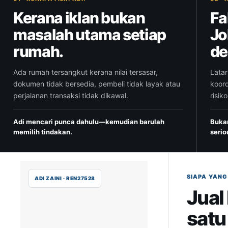
Kerana iklan bukan
Fa
masalah utama setiap
Jo
rumah.
de
Ada rumah tersangkut kerana nilai tersasar,
Lata
dokumen tidak bersedia, pembeli tidak layak atau
koord
perjalanan transaksi tidak dikawal.
risik
Adi mencari punca dahulu—kemudian barulah
Buka
memilih tindakan.
serio
SIAPA YAN
ADI ZAINI · REN27528
Jual
satu