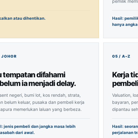
pemilik mem
kalkan atau dihentikan.
Hasil: pemil
hanya angka 
u tempatan difahami
Kerja t
belum ia menjadi delay.
pembeli
ent negeri, bumi lot, kos rendah, strata,
Valuation, l
n belum keluar, pusaka dan pembeli kerja
bayaran, pem
gapura memerlukan laluan yang berbeza.
dipantau seh
l: jenis pembeli dan jangka masa lebih
Hasil: seora
asabah dari awal.
perjalanan tr