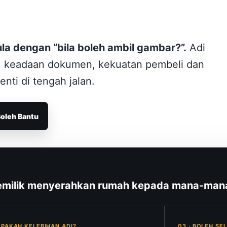
la dengan “bila boleh ambil gambar?”.
Adi
an, keadaan dokumen, kekuatan pembeli dan
nti di tengah jalan.
Boleh Bantu
pemilik menyerahkan rumah kepada mana-mana
 APAKAH KELEBIHAN ADI?
03 · BOLEH SE