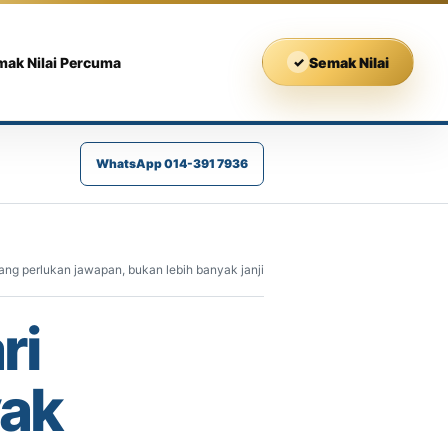
mak Nilai Percuma
✓
Semak Nilai
WhatsApp 014-391 7936
ang perlukan jawapan, bukan lebih banyak janji
ri
yak