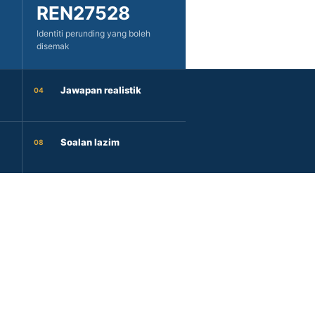
REN27528
Identiti perunding yang boleh
disemak
Jawapan realistik
04
Soalan lazim
08