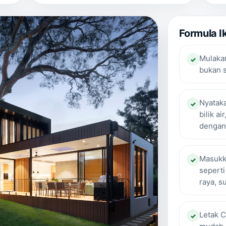
Formula I
Mulakan
bukan s
Nyataka
bilik a
dengan 
Masukk
seperti
raya, s
Letak C