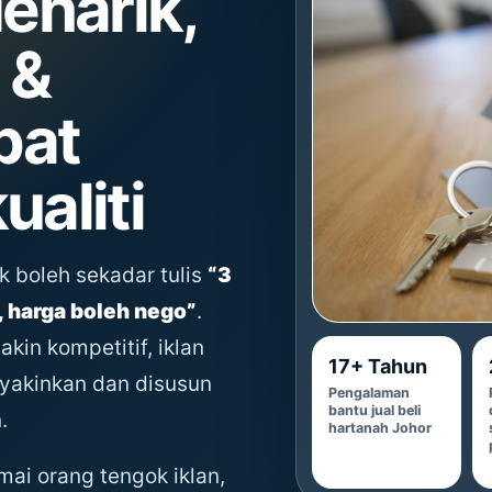
narik,
 &
pat
ualiti
ak boleh sekadar tulis
“3
h, harga boleh nego”
.
kin kompetitif, iklan
17+ Tahun
eyakinkan dan disusun
Pengalaman
bantu jual beli
.
hartanah Johor
ai orang tengok iklan,