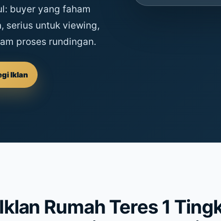
ul: buyer yang faham
, serius untuk viewing,
am proses rundingan.
gi Iklan
Iklan Rumah Teres 1 Ting