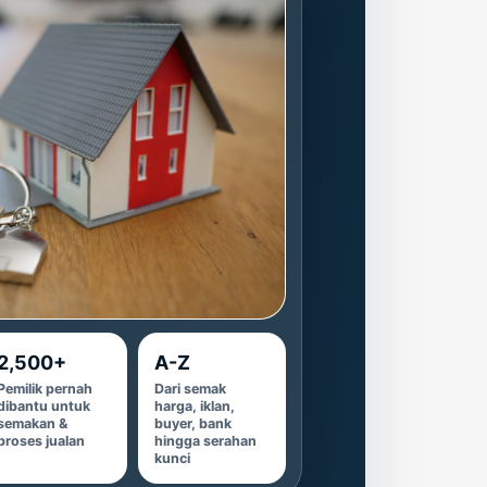
2,500+
A-Z
Pemilik pernah
Dari semak
dibantu untuk
harga, iklan,
semakan &
buyer, bank
proses jualan
hingga serahan
kunci