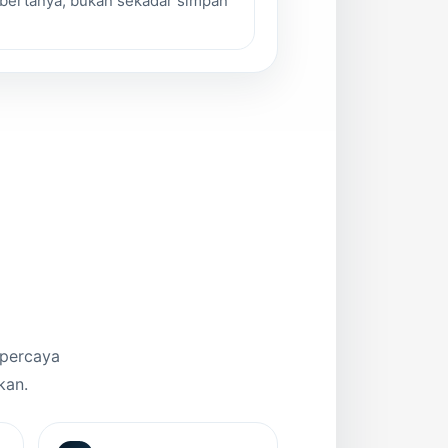
bertanya, bukan sekadar simpan
 percaya
kan.