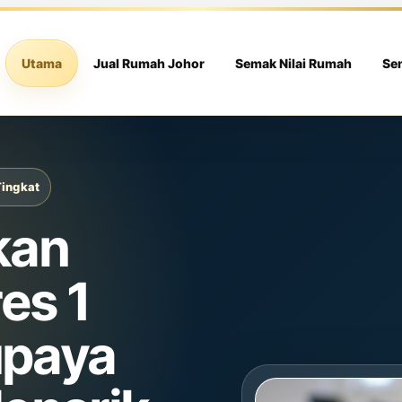
Utama
Jual Rumah Johor
Semak Nilai Rumah
Se
Tingkat
kan
es 1
upaya