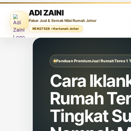
ADI ZAINI
Pakar Jual & Semak Nilai Rumah Johor
REN27528 • Hartanah Johor
Panduan Premium
Jual Rumah
Teres 1 
Cara Iklan
Rumah Ter
Tingkat S