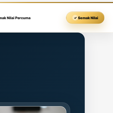
mak Nilai Percuma
✓
Semak Nilai