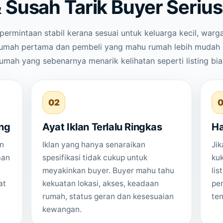
 Susah Tarik Buyer Serius
permintaan stabil kerana sesuai untuk keluarga kecil, warg
rumah pertama dan pembeli yang mahu rumah lebih mudah d
umah yang sebenarnya menarik kelihatan seperti listing bia
02
0
ng
Ayat Iklan Terlalu Ringkas
Ha
un
Iklan yang hanya senaraikan
Jik
aan
spesifikasi tidak cukup untuk
ku
meyakinkan buyer. Buyer mahu tahu
lis
at
kekuatan lokasi, akses, keadaan
pem
rumah, status geran dan kesesuaian
ten
kewangan.