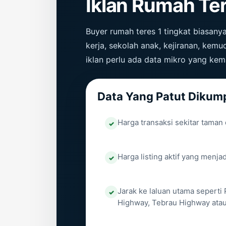
Iklan Rumah Ter
Buyer rumah teres 1 tingkat biasan
kerja, sekolah anak, kejiranan, kem
iklan perlu ada data mikro yang kem
Data Yang Patut Dikump
Harga transaksi sekitar taman
Harga listing aktif yang menja
Jarak ke laluan utama seperti
Highway, Tebrau Highway atau 