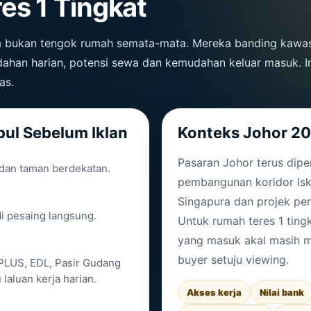
es 1 Tingkat
ya bukan tengok rumah semata-mata. Mereka banding kawa
udahan harian, potensi sewa dan kemudahan keluar masuk. I
as.
ul Sebelum Iklan
Konteks Johor 20
Pasaran Johor terus dipe
 dan taman berdekatan.
pembangunan koridor Isk
Singapura dan projek pe
di pesaing langsung.
Untuk rumah teres 1 ting
yang masuk akal masih m
buyer setuju viewing.
 PLUS, EDL, Pasir Gudang
laluan kerja harian.
Akses kerja
Nilai bank