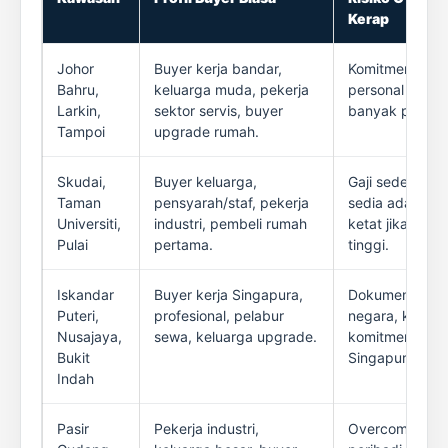
Kerap
Johor
Buyer kerja bandar,
Komitmen keret
Bahru,
keluarga muda, pekerja
personal loan, 
Larkin,
sektor servis, buyer
banyak permoh
Tampoi
upgrade rumah.
Skudai,
Buyer keluarga,
Gaji sederhana
Taman
pensyarah/staf, pekerja
sedia ada, mar
Universiti,
industri, pembeli rumah
ketat jika harga
Pulai
pertama.
tinggi.
Iskandar
Buyer kerja Singapura,
Dokumen penda
Puteri,
profesional, pelabur
negara, kadar 
Nusajaya,
sewa, keluarga upgrade.
komitmen Mala
Bukit
Singapura.
Indah
Pasir
Pekerja industri,
Overcommitmen