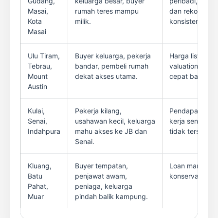
Gudang,
keluarga besar, buyer
peribadi, tung
Masai,
rumah teres mampu
dan rekod baya
Kota
milik.
konsisten.
Masai
Ulu Tiram,
Buyer keluarga, pekerja
Harga listing b
Tebrau,
bandar, pembeli rumah
valuation gap 
Mount
dekat akses utama.
cepat banding 
Austin
Kulai,
Pekerja kilang,
Pendapatan be
Senai,
usahawan kecil, keluarga
kerja sendiri, 
Indahpura
mahu akses ke JB dan
tidak tersusun.
Senai.
Kluang,
Buyer tempatan,
Loan margin, ni
Batu
penjawat awam,
konservatif, de
Pahat,
peniaga, keluarga
Muar
pindah balik kampung.