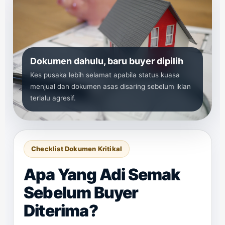
Dokumen dahulu, baru buyer dipilih
Kes pusaka lebih selamat apabila status kuasa
menjual dan dokumen asas disaring sebelum iklan
terlalu agresif.
Checklist Dokumen Kritikal
Apa Yang Adi Semak
Sebelum Buyer
Diterima?