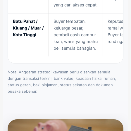
yang cari akses cepat.
Batu Pahat /
Buyer tempatan,
Keputusan b
Kluang / Muar /
keluarga besar,
ramai waris
Kota Tinggi
pembeli cash campur
Buyer temp
loan, waris yang mahu
rundingan p
beli semula bahagian.
Nota: Anggaran strategi kawasan perlu disahkan semula
dengan transaksi terkini, bank value, keadaan fizikal rumah,
status geran, baki pinjaman, status sekatan dan dokumen
pusaka sebenar.