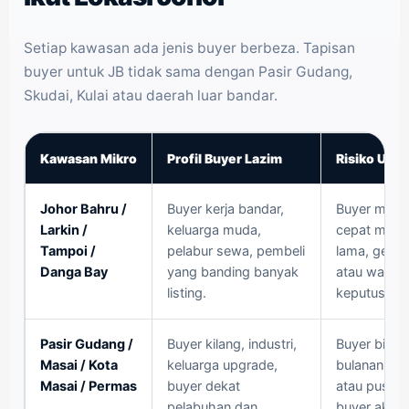
Setiap kawasan ada jenis buyer berbeza. Tapisan
buyer untuk JB tidak sama dengan Pasir Gudang,
Skudai, Kulai atau daerah luar bandar.
Kawasan Mikro
Profil Buyer Lazim
Risiko Unt
Johor Bahru /
Buyer kerja bandar,
Buyer muda
Larkin /
keluarga muda,
cepat minta
Tampoi /
pelabur sewa, pembeli
lama, geran
Danga Bay
yang banding banyak
atau waris 
listing.
keputusan.
Pasir Gudang /
Buyer kilang, industri,
Buyer biasa
Masai / Kota
keluarga upgrade,
bulanan. Jik
Masai / Permas
buyer dekat
atau pusaka
pelabuhan dan
buyer akan 