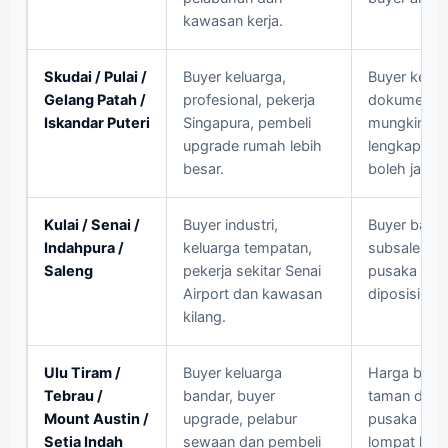
kawasan kerja.
Skudai / Pulai /
Buyer keluarga,
Buyer kerja
Gelang Patah /
profesional, pekerja
dokumen in
Iskandar Puteri
Singapura, pembeli
mungkin mi
upgrade rumah lebih
lengkap dan
besar.
boleh jadi k
Kulai / Senai /
Buyer industri,
Buyer bany
Indahpura /
keluarga tempatan,
subsale yan
Saleng
pekerja sekitar Senai
pusaka yan
Airport dan kawasan
diposisikan
kilang.
Ulu Tiram /
Buyer keluarga
Harga boleh
Tebrau /
bandar, buyer
taman dan c
Mount Austin /
upgrade, pelabur
pusaka lam
Setia Indah
sewaan dan pembeli
lompat ke lis