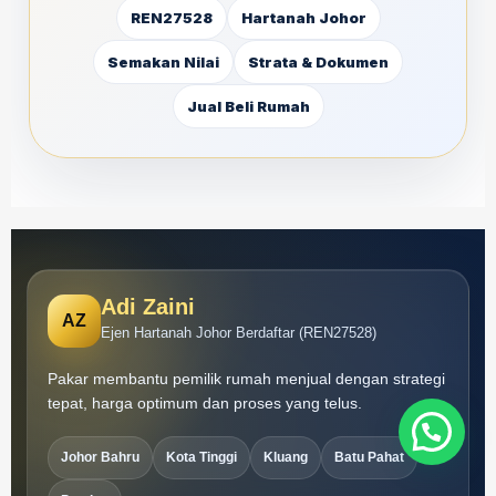
REN27528
Hartanah Johor
Semakan Nilai
Strata & Dokumen
Jual Beli Rumah
Adi Zaini
AZ
Ejen Hartanah Johor Berdaftar (REN27528)
Pakar membantu pemilik rumah menjual dengan strategi
tepat, harga optimum dan proses yang telus.
Johor Bahru
Kota Tinggi
Kluang
Batu Pahat