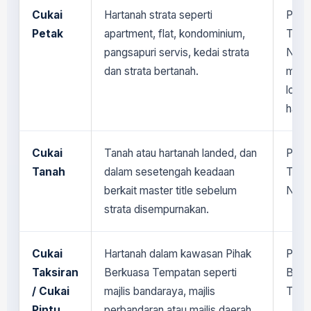
Cukai
Hartanah strata seperti
Peja
Petak
apartment, flat, kondominium,
Tana
pangsapuri servis, kedai strata
Nege
dan strata bertanah.
meng
lokas
hakmi
Cukai
Tanah atau hartanah landed, dan
Peja
Tanah
dalam sesetengah keadaan
Tana
berkait master title sebelum
Nege
strata disempurnakan.
Cukai
Hartanah dalam kawasan Pihak
Piha
Taksiran
Berkuasa Tempatan seperti
Berk
/ Cukai
majlis bandaraya, majlis
Temp
Pintu
perbandaran atau majlis daerah.