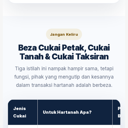
Jangan Keliru
Beza Cukai Petak, Cukai
Tanah & Cukai Taksiran
Tiga istilah ini nampak hampir sama, tetapi
fungsi, pihak yang mengutip dan kesannya
dalam transaksi hartanah adalah berbeza.
Jenis
Piha
Untuk Hartanah Apa?
Cukai
Berk