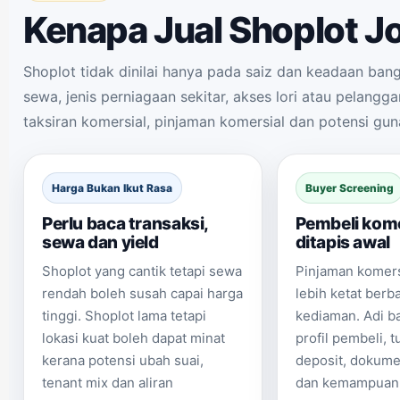
Kenapa Jual Shoplot Jo
Shoplot tidak dinilai hanya pada saiz dan keadaan ba
sewa, jenis perniagaan sekitar, akses lori atau pelanggan
taksiran komersial, pinjaman komersial dan potensi gun
Harga Bukan Ikut Rasa
Buyer Screening
Perlu baca transaksi,
Pembeli kome
sewa dan yield
ditapis awal
Shoplot yang cantik tetapi sewa
Pinjaman komers
rendah boleh susah capai harga
lebih ketat ber
tinggi. Shoplot lama tetapi
kediaman. Adi b
lokasi kuat boleh dapat minat
profil pembeli, t
kerana potensi ubah suai,
deposit, dokum
tenant mix dan aliran
dan kemampuan