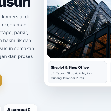
susun
t komersial di
mah kediaman
ntage, parkir,
en hakmilik dan
u susun semakan
ingan dan proses
Shoplot & Shop Office
JB, Tebrau, Skudai, Kulai, Pasir
Gudang, Iskandar Puteri
A sampai Z