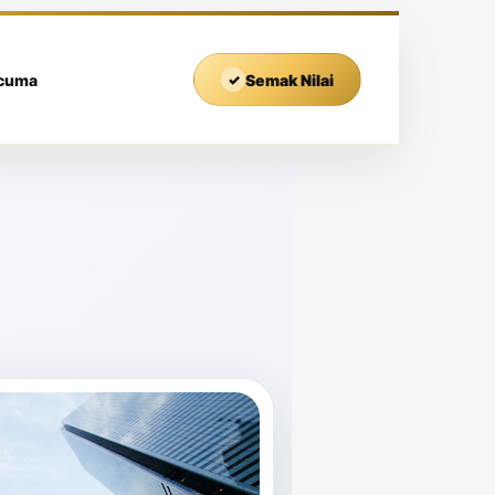
rcuma
✓
Semak Nilai