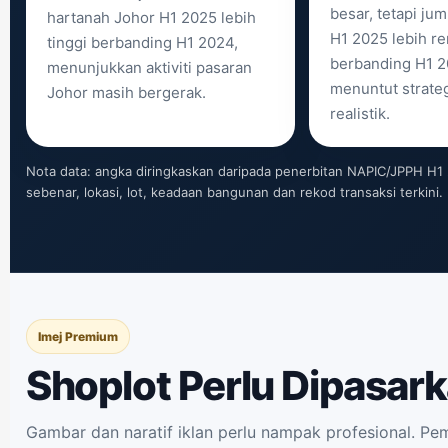
besar, tetapi jum
hartanah Johor H1 2025 lebih
H1 2025 lebih r
tinggi berbanding H1 2024,
berbanding H1 20
menunjukkan aktiviti pasaran
menuntut strateg
Johor masih bergerak.
realistik.
Nota data: angka diringkaskan daripada penerbitan NAPIC/JPPH H1 2
sebenar, lokasi, lot, keadaan bangunan dan rekod transaksi terkini.
Imej Premium
Shoplot Perlu Dipasark
Gambar dan naratif iklan perlu nampak profesional. Pe