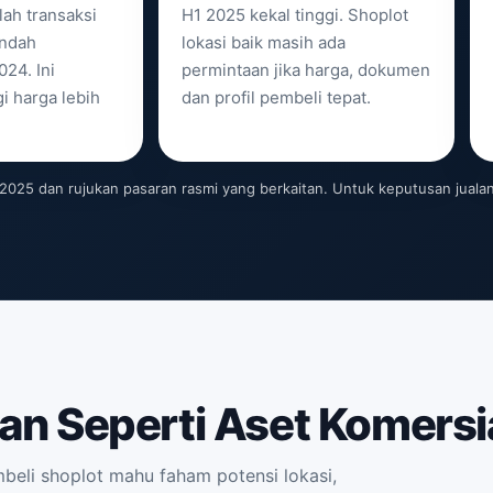
lah transaksi
H1 2025 kekal tinggi. Shoplot
endah
lokasi baik masih ada
24. Ini
permintaan jika harga, dokumen
i harga lebih
dan profil pembeli tepat.
025 dan rujukan pasaran rasmi yang berkaitan. Untuk keputusan jualan, 
an Seperti Aset Komersia
mbeli shoplot mahu faham potensi lokasi,