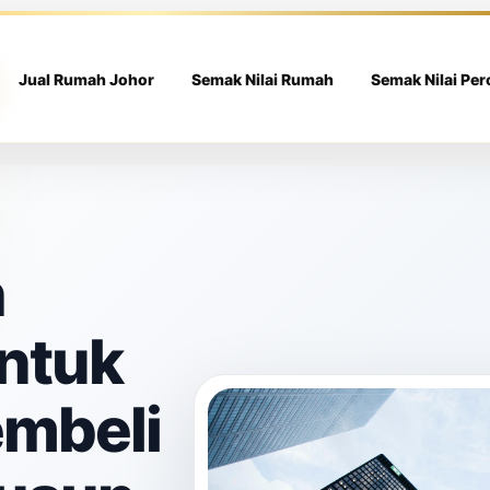
Jual Rumah Johor
Semak Nilai Rumah
Semak Nilai Pe
h
ntuk
embeli