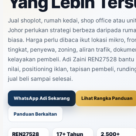
Yang Lebih Ter
Jual shoplot, rumah kedai, shop office atau uni
Johor perlukan strategi berbeza daripada ru
biasa. Harga perlu dibaca ikut lokasi mikro, fro
tingkat, penyewa, zoning, aliran trafik, dokum
kelayakan pembeli. Adi Zaini REN27528 bant
nilai, positioning iklan, tapisan pembeli, rund
jual beli sampai selesai.
WhatsApp Adi Sekarang
Lihat Rangka Panduan
Panduan Berkaitan
REN27528
17+ Tahun
2,500+