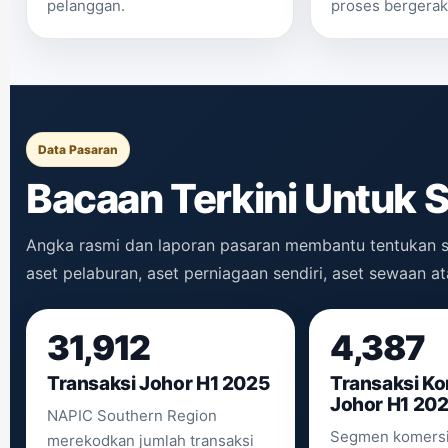
pelanggan.
proses bergerak 
Data Pasaran
Bacaan Terkini Untuk 
Angka rasmi dan laporan pasaran membantu tentukan s
aset pelaburan, aset perniagaan sendiri, aset sewaan a
31,912
4,387
Transaksi Johor H1 2025
Transaksi Ko
Johor H1 20
NAPIC Southern Region
Segmen komersi
merekodkan jumlah transaksi