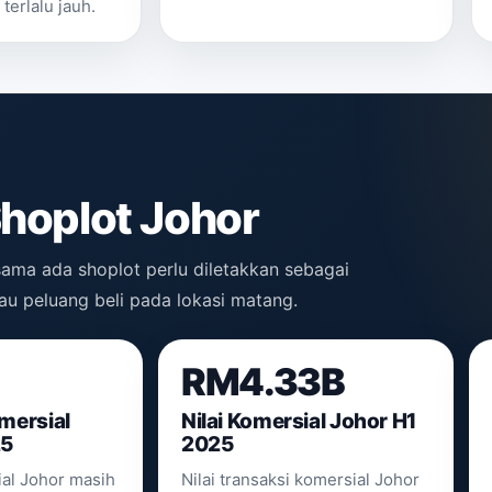
terlalu jauh.
Shoplot Johor
ama ada shoplot perlu diletakkan sebagai
tau peluang beli pada lokasi matang.
RM4.33B
mersial
Nilai Komersial Johor H1
25
2025
al Johor masih
Nilai transaksi komersial Johor