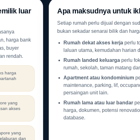
milik luar
Apa maksudnya untuk ik
Setiap rumah perlu dijual dengan sud
bukan sekadar senarai bilik dan harg
iasanya
an, harga bank
Rumah dekat akses kerja
perlu t
as, buyer
laluan utama, kemudahan harian da
an rendah.
Rumah landed keluarga
perlu fo
rumah, sekolah, taman matang da
ks harga
Apartment atau kondominium
pe
hartanah
maintenance, parking, lif, occupanc
persaingan unit lain.
Rumah lama atau luar bandar
per
ore yang
asan akses
harga, dokumen, potensi renovatio
database.
apore yang
pelaburan dan