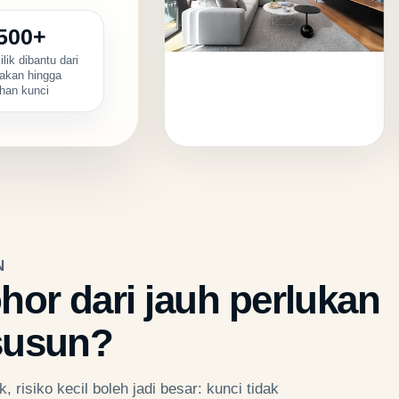
,500+
lik dibantu dari
akan hingga
han kunci
N
hor dari jauh perlukan
rsusun?
 risiko kecil boleh jadi besar: kunci tidak