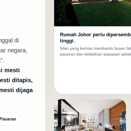
Rumah Johor perlu dipersembah
nggal di
tinggi.
Iklan yang kemas membantu buyer fah
uar negara,
pasaran dan kelebihan kawasan sebel
”.
ci mesti
sti ditapis,
esti dijaga
 Pasaran