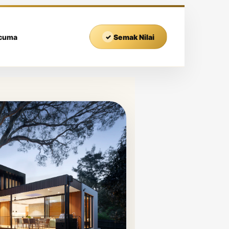
rcuma
✓
Semak Nilai