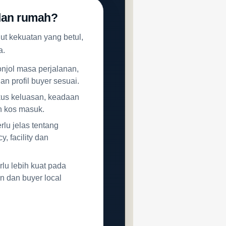
lan rumah?
ut kekuatan yang betul,
a.
onjol masa perjalanan,
n profil buyer sesuai.
kus keluasan, keadaan
n kos masuk.
rlu jelas tentang
y, facility dan
lu lebih kuat pada
n dan buyer local