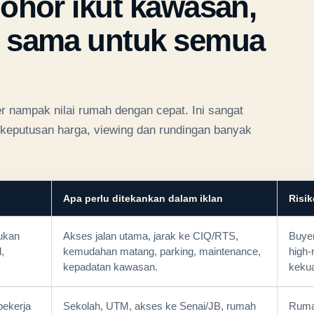
Johor ikut kawasan,
g sama untuk semua
r nampak nilai rumah dengan cepat. Ini sangat
a keputusan harga, viewing dan rundingan banyak
Apa perlu ditekankan dalam iklan
Risik
lukan
Akses jalan utama, jarak ke CIQ/RTS,
Buyer
,
kemudahan matang, parking, maintenance,
high-
kepadatan kawasan.
kekua
pekerja
Sekolah, UTM, akses ke Senai/JB, rumah
Ruma