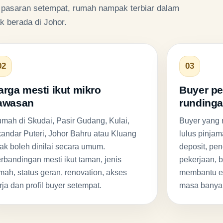
ut pasaran setempat, rumah nampak terbiar dalam
k berada di Johor.
02
03
arga mesti ikut mikro
Buyer pe
awasan
runding
mah di Skudai, Pasir Gudang, Kulai,
Buyer yang 
kandar Puteri, Johor Bahru atau Kluang
lulus pinja
dak boleh dinilai secara umum.
deposit, pe
rbandingan mesti ikut taman, jenis
pekerjaan, 
mah, status geran, renovation, akses
membantu el
rja dan profil buyer setempat.
masa banyak