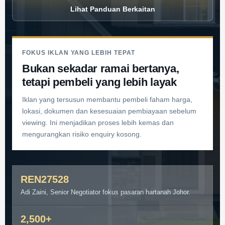
Lihat Panduan Berkaitan
FOKUS IKLAN YANG LEBIH TEPAT
Bukan sekadar ramai bertanya,
tetapi pembeli yang lebih layak
Iklan yang tersusun membantu pembeli faham harga,
lokasi, dokumen dan kesesuaian pembiayaan sebelum
viewing. Ini menjadikan proses lebih kemas dan
mengurangkan risiko enquiry kosong.
REN27528
Adi Zaini
, Senior Negotiator fokus pasaran hartanah Johor.
2,500+