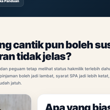
gka Panduan
g cantik pun boleh su
ran tidak jelas?
an peguam tetap melihat status hakmilik terlebih dahul
injaman boleh jadi lambat, syarat SPA jadi lebih ketat,
udah jatuh.
Apa yang bia