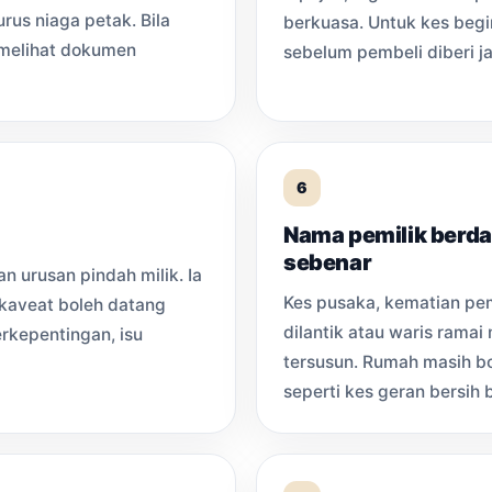
urus niaga petak. Bila
berkuasa. Untuk kes begi
 melihat dokumen
sebelum pembeli diberi j
6
Nama pemilik berdaf
sebenar
 urusan pindah milik. Ia
Kes pusaka, kematian pem
kaveat boleh datang
dilantik atau waris rama
erkepentingan, isu
tersusun. Rumah masih bol
seperti kes geran bersih 