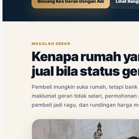
Bincang Kes Geran Dengan Adi
Lihat Ran
MASALAH GERAN
Kenapa rumah yan
jual bila status ge
Pembeli mungkin suka rumah, tetapi bank d
maklumat geran tidak selari, permohonan p
pembeli jadi ragu, dan rundingan harga m