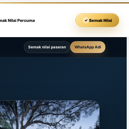
mak Nilai Percuma
✓
Semak Nilai
Semak nilai pasaran
WhatsApp Adi