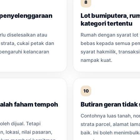
8
j penyelenggaraan
Lot bumiputera, ru
kategori tertentu
lu diselesaikan atau
Rumah dengan syarat lot 
strata, cukai petak dan
bebas kepada semua pemb
engaruhi kelancaran
syarat hakmilik, transak
nampak kuat.
10
salah faham tempoh
Butiran geran tidak
Contohnya luas tanah, nom
leh dijual. Tetapi
strata parcel, alamat lam
 lokasi, nilai pasaran,
baik. Ini boleh menimbul