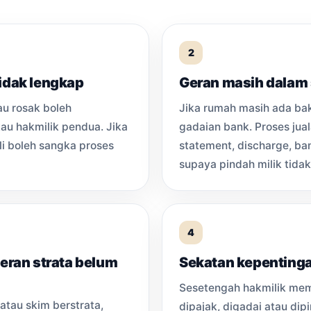
2
tidak lengkap
Geran masih dalam
au rosak boleh
Jika rumah masih ada bak
u hakmilik pendua. Jika
gadaian bank. Proses jua
li boleh sangka proses
statement, discharge, ba
supaya pindah milik tidak
4
geran strata belum
Sekatan kepentinga
Sesetengah hakmilik memp
tau skim berstrata,
dipajak, digadai atau dip