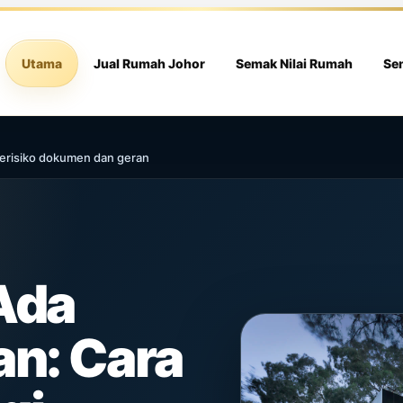
Utama
Jual Rumah Johor
Semak Nilai Rumah
Se
 berisiko dokumen dan geran
Ada
an: Cara