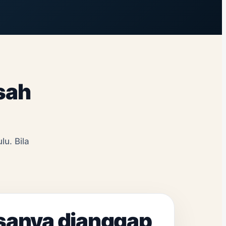
sah
u. Bila
sanya dianggap