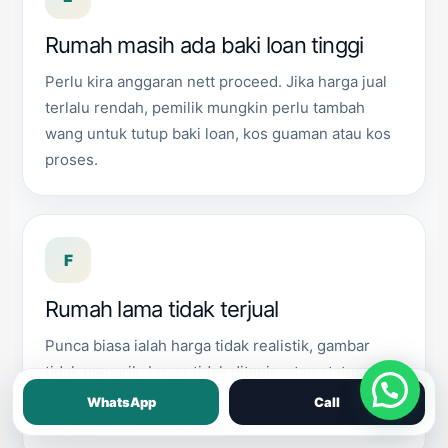
Rumah masih ada baki loan tinggi
Perlu kira anggaran nett proceed. Jika harga jual
terlalu rendah, pemilik mungkin perlu tambah
wang untuk tutup baki loan, kos guaman atau kos
proses.
F
Rumah lama tidak terjual
Punca biasa ialah harga tidak realistik, gambar
tidak menarik, buyer tidak ditapis, atau status
consent tidak dijelaskan. Repositioning iklan boleh
WhatsApp
Call
bantu buka semula peluang.