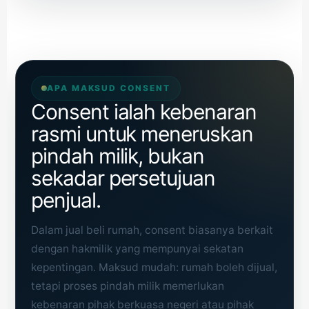
APA MAKSUD CONSENT
Consent ialah kebenaran
rasmi untuk meneruskan
pindah milik, bukan
sekadar persetujuan
penjual.
Dalam jual beli rumah, consent biasanya berkait
dengan hakmilik yang mempunyai sekatan
kepentingan. Maksud mudah: rumah boleh dijual,
tetapi proses pindah milik memerlukan
kebenaran pihak berkuasa negeri atau pihak