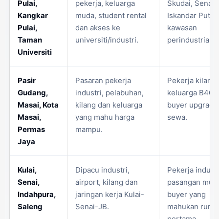
Pulai,
pekerja, keluarga
Skudai, Senai,
Kangkar
muda, student rental
Iskandar Puter
Pulai,
dan akses ke
kawasan
Taman
universiti/industri.
perindustrian.
Universiti
Pasir
Pasaran pekerja
Pekerja kilang,
Gudang,
industri, pelabuhan,
keluarga B40/
Masai, Kota
kilang dan keluarga
buyer upgrade 
Masai,
yang mahu harga
sewa.
Permas
mampu.
Jaya
Kulai,
Dipacu industri,
Pekerja industr
Senai,
airport, kilang dan
pasangan mud
Indahpura,
jaringan kerja Kulai-
buyer yang
Saleng
Senai-JB.
mahukan ruma
pertama.