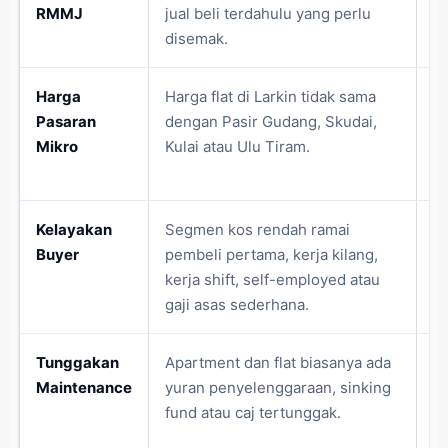
RMMJ
jual beli terdahulu yang perlu
te
disemak.
ti
Harga
Harga flat di Larkin tidak sama
Ha
Pasaran
dengan Pasir Gudang, Skudai,
m
Mikro
Kulai atau Ulu Tiram.
ha
me
Kelayakan
Segmen kos rendah ramai
Lo
Buyer
pembeli pertama, kerja kilang,
m
kerja shift, self-employed atau
ca
gaji asas sederhana.
Tunggakan
Apartment dan flat biasanya ada
Pr
Maintenance
yuran penyelenggaraan, sinking
s
fund atau caj tertunggak.
ji
di