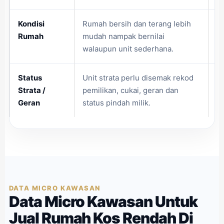
Kondisi
Rumah bersih dan terang lebih
B
Rumah
mudah nampak bernilai
r
walaupun unit sederhana.
ba
Status
Unit strata perlu disemak rekod
SP
Strata /
pemilikan, cukai, geran dan
ji
Geran
status pindah milik.
le
DATA MICRO KAWASAN
Data Micro Kawasan Untuk
Jual Rumah Kos Rendah Di