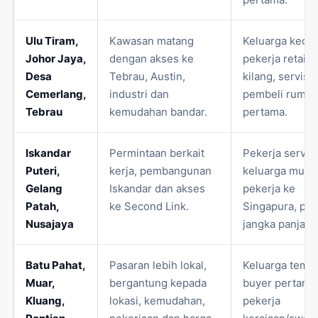
Ulu Tiram,
Kawasan matang
Keluarga kecil,
Johor Jaya,
dengan akses ke
pekerja retail,
Desa
Tebrau, Austin,
kilang, servis 
Cemerlang,
industri dan
pembeli rumah
Tebrau
kemudahan bandar.
pertama.
Iskandar
Permintaan berkait
Pekerja servis,
Puteri,
kerja, pembangunan
keluarga muda
Gelang
Iskandar dan akses
pekerja ke
Patah,
ke Second Link.
Singapura, pe
Nusajaya
jangka panjang
Batu Pahat,
Pasaran lebih lokal,
Keluarga tempa
Muar,
bergantung kepada
buyer pertama
Kluang,
lokasi, kemudahan,
pekerja