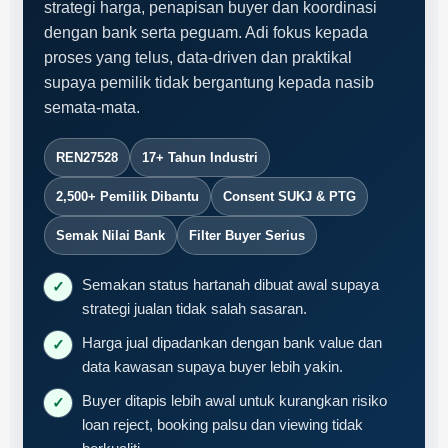
Rumah Lot Bumi?
Jual rumah lot Bumi memerlukan gabungan
pengalaman pasaran, pemahaman dokumen,
strategi harga, penapisan buyer dan koordinasi
dengan bank serta peguam. Adi fokus kepada
proses yang telus, data-driven dan praktikal
supaya pemilik tidak bergantung kepada nasib
semata-mata.
REN27528
17+ Tahun Industri
2,500+ Pemilik Dibantu
Consent SUKJ & PTG
Semak Nilai Bank
Filter Buyer Serius
Semakan status hartanah dibuat awal supaya
✓
strategi jualan tidak salah sasaran.
Harga jual dipadankan dengan bank value dan
✓
data kawasan supaya buyer lebih yakin.