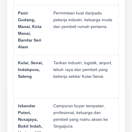
Pasir
Permintaan kuat daripada
Per
Gudang,
pekerja industri, keluarga muda
dan
Masai, Kota
dan pembeli rumah pertama.
ban
Masai,
pad
Bandar Seri
Alam
Kulai, Senai,
Tarikan industri, logistik, airport,
Har
Indahpura,
lebuh raya dan pembeli yang
dib
Saleng
bekerja sekitar Kulai-Senai.
tam
sup
ter
Iskandar
Campuran buyer tempatan,
Jik
Puteri,
profesional, keluarga dan
buk
Nusajaya,
pembeli yang mahu akses ke
lot 
Bukit Indah,
Singapura.