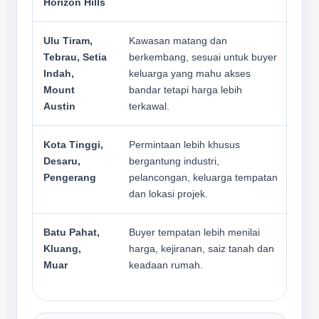
Horizon Hills
Ulu Tiram,
Kawasan matang dan
Ren
Tebrau, Setia
berkembang, sesuai untuk buyer
nila
Indah,
keluarga yang mahu akses
sem
Mount
bandar tetapi harga lebih
men
Austin
terkawal.
Kota Tinggi,
Permintaan lebih khusus
Buy
Desaru,
bergantung industri,
kec
Pengerang
pelancongan, keluarga tempatan
lebi
dan lokasi projek.
Batu Pahat,
Buyer tempatan lebih menilai
Har
Kluang,
harga, kejiranan, saiz tanah dan
ker
Muar
keadaan rumah.
ban