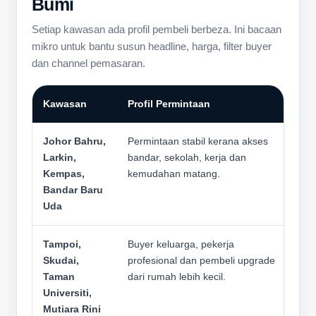
Bumi
Setiap kawasan ada profil pembeli berbeza. Ini bacaan
mikro untuk bantu susun headline, harga, filter buyer
dan channel pemasaran.
Kawasan
Profil Permintaan
Isu
Johor Bahru,
Permintaan stabil kerana akses
Har
Larkin,
bandar, sekolah, kerja dan
kad
Kempas,
kemudahan matang.
ban
Bandar Baru
Uda
Tampoi,
Buyer keluarga, pekerja
Buy
Skudai,
profesional dan pembeli upgrade
teta
Taman
dari rumah lebih kecil.
sem
Universiti,
harg
Mutiara Rini