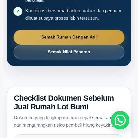
Buyer ditapis lebih awal untuk kurangkan risiko
✓
loan reject, booking palsu dan viewing tidak
berkualiti.
Koordinasi bersama banker, valuer dan peguam
✓
dibuat supaya proses lebih tersusun.
Semak Rumah Dengan Adi
Semak Nilai Pasaran
Checklist Dokumen Sebelum
Jual Rumah Lot Bumi