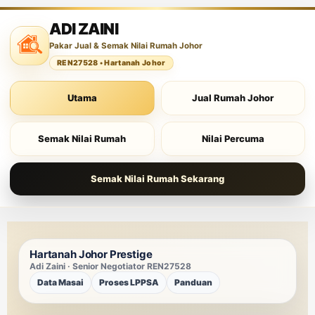
ADI ZAINI
Pakar Jual & Semak Nilai Rumah Johor
REN27528 • Hartanah Johor
Utama
Jual Rumah Johor
Semak Nilai Rumah
Nilai Percuma
Semak Nilai Rumah Sekarang
Hartanah Johor
Prestige
Adi Zaini · Senior Negotiator REN27528
Data Masai
Proses LPPSA
Panduan