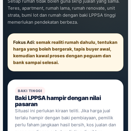
Setiap rumah tidak boleh guna skrip jualan yang sama.
Teres, apartment, rumah lama, rumah renovate, unit
strata, bumi lot dan rumah dengan baki LPPSA tinggi
memerlukan pendekatan berbeza.
Fokus Adi:
semak realiti rumah dahulu, tentukan
harga yang boleh bergerak, tapis buyer awal,
kemudian kawal proses dengan peguam dan
bank sampai selesai.
BAKI TINGGI
Baki LPPSA hampir dengan nilai
pasaran
Situasi ini perlukan kiraan teliti. Jika harga jual
terlalu hampir dengan baki pembiayaan, pemilik
perlu faham jangkaan hasil bersih, kos jualan dan