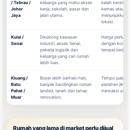
/ Tebrau /
keluarga yang mahu akses
kalah kerana 
Johor
kerja, sekolah, pasar dan
kemas atau aya
Jaya
jalan utama.
menunjukkan k
lokasi.
Kulai /
Disokong kawasan
Harga perlu s
Senai
industri, akses Senai,
dengan kondisi
pekerja logistik dan
tempat kerja u
keluarga yang cari rumah
lebih luas.
Kluang /
Buyer lebih berhati-hati,
Tempo jualan b
Batu
banyak bandingkan rumah
perlahan jika h
Pahat /
landed, tanah dan tahap
transaksi sete
Muar
renovation.
Rumah yang lama di market perlu dijual