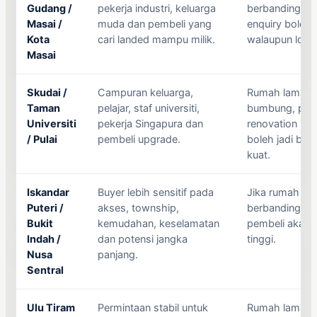
Gudang /
pekerja industri, keluarga
berbanding ru
Masai /
muda dan pembeli yang
enquiry boleh 
Kota
cari landed mampu milik.
walaupun lokasi
Masai
Skudai /
Campuran keluarga,
Rumah lama, w
Taman
pelajar, staf universiti,
bumbung, park
Universiti
pekerja Singapura dan
renovation sep
/ Pulai
pembeli upgrade.
boleh jadi bah
kuat.
Iskandar
Buyer lebih sensitif pada
Jika rumah terl
Puteri /
akses, township,
berbanding pil
Bukit
kemudahan, keselamatan
pembeli akan 
Indah /
dan potensi jangka
tinggi.
Nusa
panjang.
Sentral
Ulu Tiram
Permintaan stabil untuk
Rumah lama di