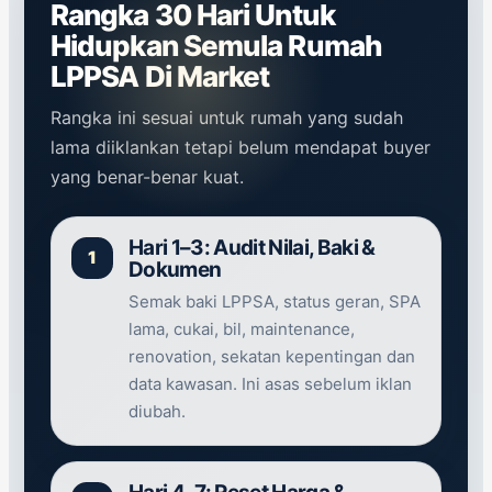
Rangka 30 Hari Untuk
Hidupkan Semula Rumah
LPPSA Di Market
Rangka ini sesuai untuk rumah yang sudah
lama diiklankan tetapi belum mendapat buyer
yang benar-benar kuat.
Hari 1–3: Audit Nilai, Baki &
Dokumen
Semak baki LPPSA, status geran, SPA
lama, cukai, bil, maintenance,
renovation, sekatan kepentingan dan
data kawasan. Ini asas sebelum iklan
diubah.