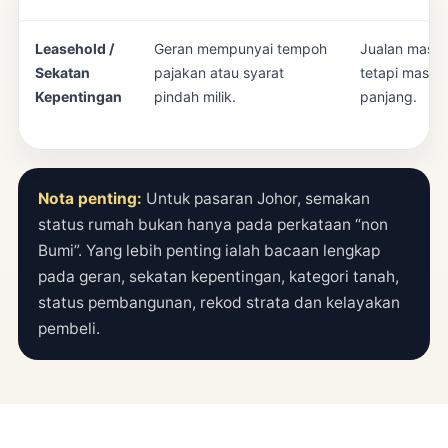
Leasehold /
Geran mempunyai tempoh
Jualan masih 
Sekatan
pajakan atau syarat
tetapi masa p
Kepentingan
pindah milik.
panjang.
Nota penting:
Untuk pasaran Johor, semakan
status rumah bukan hanya pada perkataan “non
Bumi”. Yang lebih penting ialah bacaan lengkap
pada geran, sekatan kepentingan, kategori tanah,
status pembangunan, rekod strata dan kelayakan
pembeli.