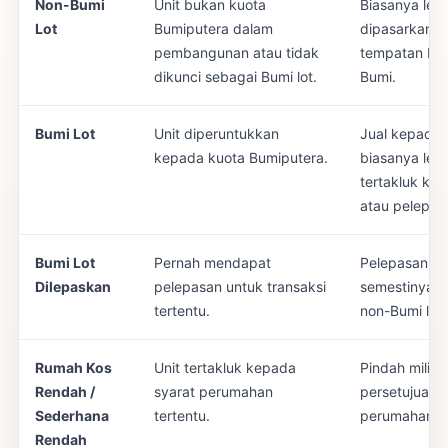
Non-Bumi
Unit bukan kuota
Biasanya leb
Lot
Bumiputera dalam
dipasarkan k
pembangunan atau tidak
tempatan Bu
dikunci sebagai Bumi lot.
Bumi.
Bumi Lot
Unit diperuntukkan
Jual kepada 
kepada kuota Bumiputera.
biasanya lebi
tertakluk ke
atau pelepas
Bumi Lot
Pernah mendapat
Pelepasan te
Dilepaskan
pelepasan untuk transaksi
semestinya me
tertentu.
non-Bumi lot 
Rumah Kos
Unit tertakluk kepada
Pindah milik 
Rendah /
syarat perumahan
persetujuan 
Sederhana
tertentu.
perumahan ne
Rendah