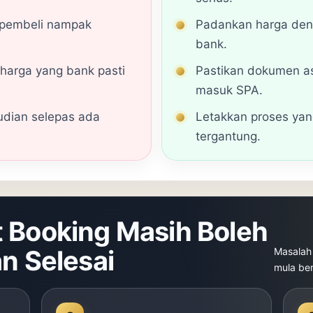
 pembeli nampak
Padankan harga den
bank.
harga yang bank pasti
Pastikan dokumen as
masuk SPA.
dian selepas ada
Letakkan proses yan
tergantung.
t Booking Masih Boleh
an Selesai
Masalah
mula be