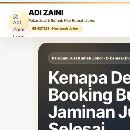
ADI ZAINI
Pakar Jual & Semak Nilai Rumah Johor
REN27528 • Hartanah Johor
Panduan
Jual Rumah Johor
• Dikemaskin
Kenapa De
Booking B
Jaminan J
Selesai