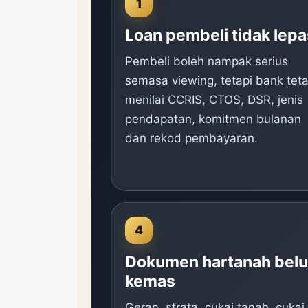
1
Loan pembeli tidak lepa
Pembeli boleh nampak serius
semasa viewing, tetapi bank tet
menilai CCRIS, CTOS, DSR, jenis
pendapatan, komitmen bulanan
dan rekod pembayaran.
4
Dokumen hartanah bel
kemas
Geran, strata, cukai tanah, cukai