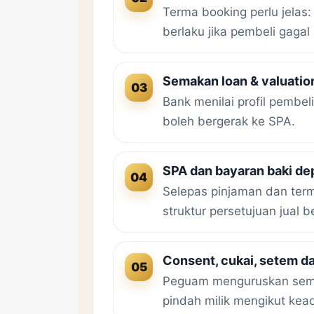
Terma booking perlu jelas
berlaku jika pembeli gaga
Semakan loan & valuatio
03
Bank menilai profil pembe
boleh bergerak ke SPA.
SPA dan bayaran baki de
04
Selepas pinjaman dan term
struktur persetujuan jual be
Consent, cukai, setem d
05
Peguam menguruskan semak
pindah milik mengikut kea