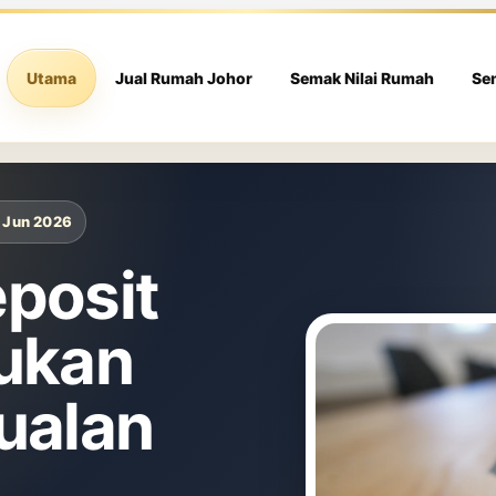
Utama
Jual Rumah Johor
Semak Nilai Rumah
Se
i Jun 2026
posit
ukan
ualan