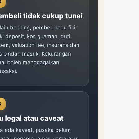
3
embeli tidak cukup tunai
lain booking, pembeli perlu fikir
ki deposit, kos guaman, duti
tem, valuation fee, insurans dan
s pindah masuk. Kekurangan
nai boleh menggagalkan
ansaksi.
6
u legal atau caveat
ka ada kaveat, pusaka belum
lesai, penama ramai, perceraian,