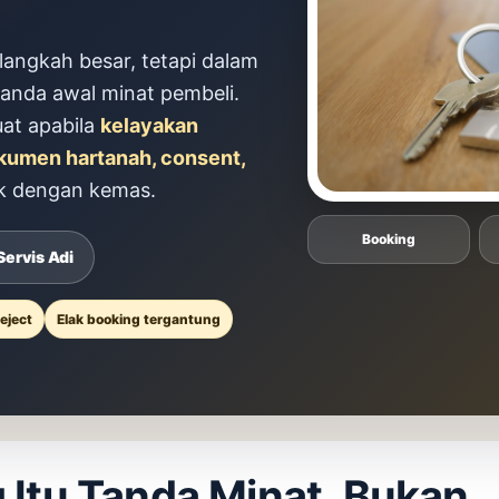
langkah besar, tetapi dalam
 tanda awal minat pembeli.
at apabila
kelayakan
okumen hartanah, consent,
k dengan kemas.
Booking
Servis Adi
eject
Elak booking tergantung
 Itu Tanda Minat, Bukan