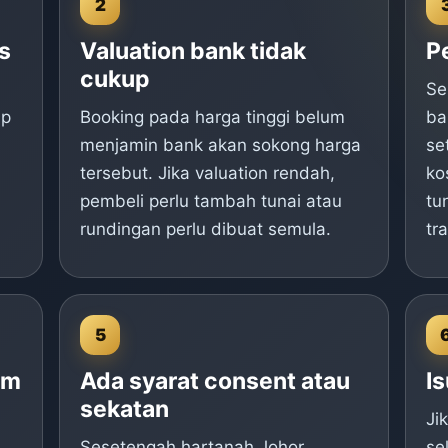
2
s
Valuation bank tidak
P
cukup
Se
ap
Booking pada harga tinggi belum
ba
menjamin bank akan sokong harga
se
tersebut. Jika valuation rendah,
ko
pembeli perlu tambah tunai atau
tu
rundingan perlu dibuat semula.
tr
5
um
Ada syarat consent atau
Is
sekatan
Ji
Sesetengah hartanah Johor
se