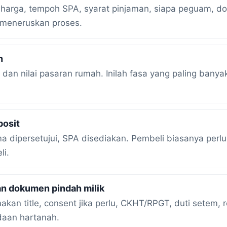
: harga, tempoh SPA, syarat pinjaman, siapa peguam, d
l meneruskan proses.
n
li dan nilai pasaran rumah. Inilah fasa yang paling ba
posit
a dipersetujui, SPA disediakan. Pembeli biasanya perl
li.
an dokumen pindah milik
an title, consent jika perlu, CKHT/RPGT, duti setem
daan hartanah.