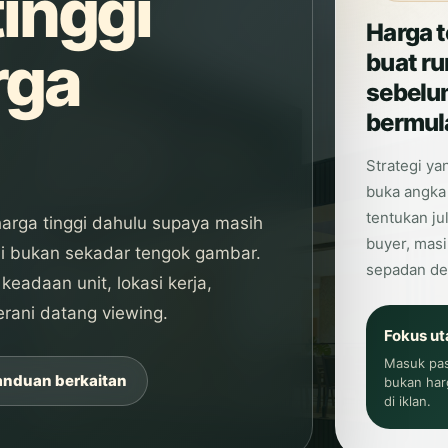
tinggi
Harga t
rga
buat r
sebelu
bermul
Strategi ya
buka angka 
tentukan ju
harga tinggi dahulu supaya masih
buyer, mas
ni bukan sekadar tengok gambar.
sepadan de
eadaan unit, lokasi kerja,
rani datang viewing.
Fokus u
Masuk pas
anduan berkaitan
bukan har
di iklan.