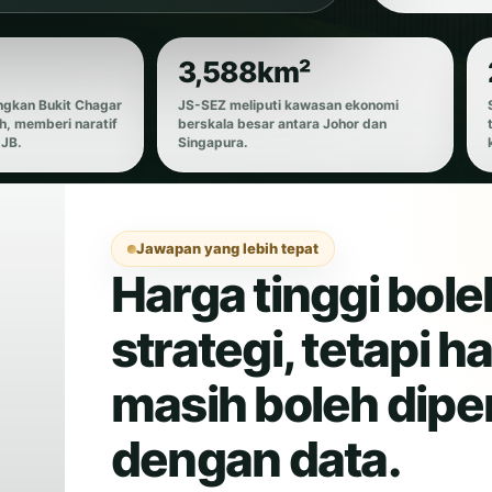
3,588km²
gkan Bukit Chagar
JS-SEZ meliputi kawasan ekonomi
, memberi naratif
berskala besar antara Johor dan
 JB.
Singapura.
Jawapan yang lebih tepat
Harga tinggi boleh
strategi, tetapi ha
masih boleh dip
dengan data.