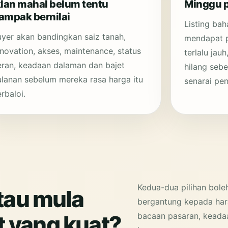
klan mahal belum tentu
Minggu p
ampak bernilai
Listing ba
yer akan bandingkan saiz tanah,
mendapat p
novation, akses, maintenance, status
terlalu jau
eran, keadaan dalaman dan bajet
hilang seb
ulanan sebelum mereka rasa harga itu
senarai pen
rbaloi.
Kedua-dua pilihan bole
atau mula
bergantung kepada hara
 yang kuat?
bacaan pasaran, keada