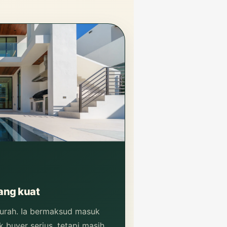
ang kuat
murah. Ia bermaksud masuk
 buyer serius, tetapi masih