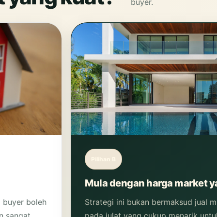
buyer.
Pilihan B
Mula dengan harga market y
 buyer boleh
Strategi ini bukan bermaksud jual 
n sangat
pada julat yang cukup menarik untuk