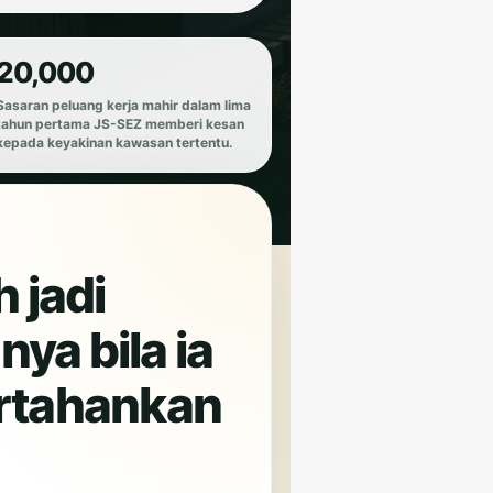
20,000
Sasaran peluang kerja mahir dalam lima
tahun pertama JS-SEZ memberi kesan
kepada keyakinan kawasan tertentu.
 jadi
nya bila ia
ertahankan