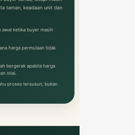
ta taman, keadaan unit dan
n awal ketika buyer masih
rana harga permulaan tidak
ah bergerak apabila harga
an nilai.
ahu proses tersusun, bukan