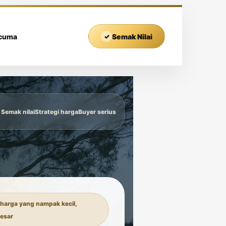
rcuma
✓
Semak Nilai
Semak nilai
Strategi harga
Buyer serius
harga yang nampak kecil,
esar