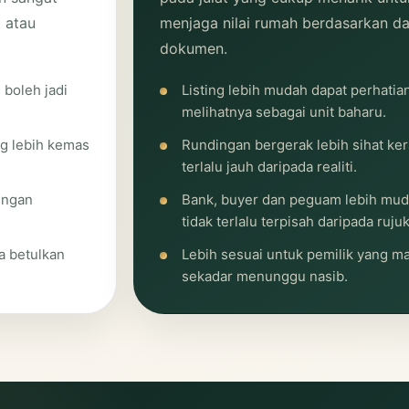
 atau
menjaga nilai rumah berdasarkan da
dokumen.
 boleh jadi
Listing lebih mudah dapat perhatia
melihatnya sebagai unit baharu.
ng lebih kemas
Rundingan bergerak lebih sihat ke
terlalu jauh daripada realiti.
engan
Bank, buyer dan peguam lebih mud
tidak terlalu terpisah daripada rujuk
a betulkan
Lebih sesuai untuk pemilik yang m
sekadar menunggu nasib.