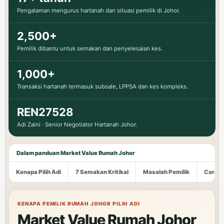
Pengalaman mengurus hartanah dan situasi pemilik di Johor.
2,500+
Pemilik dibantu untuk semakan dan penyelesaian kes.
1,000+
Transaksi hartanah termasuk subsale, LPPSA dan kes kompleks.
REN27528
Adi Zaini · Senior Negotiator Hartanah Johor.
Dalam panduan Market Value Rumah Johor
Kenapa Pilih Adi
7 Semakan Kritikal
Masalah Pemilik
Cara M
KENAPA PEMILIK RUMAH JOHOR PILIH ADI
Market Value Rumah Johor