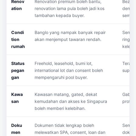
Renov
Renovation premium boleh bantu,
Bezaka
ation
renovation lama pula boleh jadi kos
dengan
tambahan kepada buyer.
semula
Condi
Banglo yang nampak banyak repair
Senara
tion
akan menjemput tawaran rendah.
ringan
rumah
kelema
Status
Freehold, leasehold, bumi lot,
Terang
pegan
international lot dan consent boleh
supaya
gan
mempengaruhi pool buyer.
Kawa
Kawasan matang, gated, dekat
Gabung
san
kemudahan dan akses ke Singapura
profil
boleh memberi kelebihan.
Doku
Dokumen tidak lengkap boleh
Semak 
men
melewatkan SPA, consent, loan dan
dokume