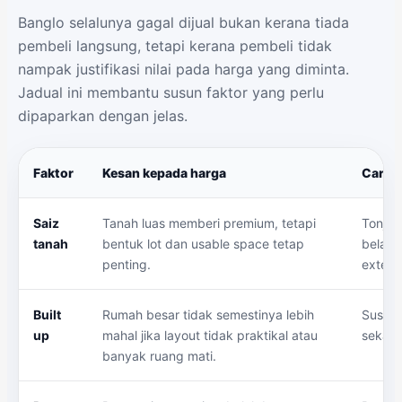
Banglo selalunya gagal dijual bukan kerana tiada
pembeli langsung, tetapi kerana pembeli tidak
nampak justifikasi nilai pada harga yang diminta.
Jadual ini membantu susun faktor yang perlu
dipaparkan dengan jelas.
Faktor
Kesan kepada harga
Cara A
Saiz
Tanah luas memberi premium, tetapi
Tonjol
tanah
bentuk lot dan usable space tetap
belaka
penting.
extens
Built
Rumah besar tidak semestinya lebih
Susun 
up
mahal jika layout tidak praktikal atau
sekada
banyak ruang mati.