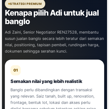
STRATEGI PREMIUM
Kenapa pilih Adi untuk jual
banglo
Adi Zaini
, Senior Negotiator REN27528, membantu
susun jualan banglo secara lebih teratur dari semakan
nilai, positioning, tapisan pembeli, rundingan harga,
dokumen sehingga serahan kunci.
01
Semakan nilai yang lebih realistik
Banglo perlu dibandingkan dengan transaksi
yang relevan. Saiz tanah, built up, renovation,
frontage, bentuk lot, lokasi dan akses perlu
dinilai bersama sebelum tetapkan asking price.