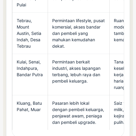
Pulai
Tebrau,
Permintaan lifestyle, pusat
Ruang tera
Mount
komersial, akses bandar
moden, dapu
Austin, Setia
dan pembeli yang
tambahan, 
Indah, Desa
mahukan kemudahan
kemasan d
Tebrau
dekat.
Kulai, Senai,
Permintaan berkait
Tanah sisi,
Indahpura,
industri, akses lapangan
keselamata
Bandar Putra
terbang, lebuh raya dan
kerja, ke
pembeli keluarga.
harian dan
ruang kelu
Kluang, Batu
Pasaran lebih lokal
Saiz tanah,
Pahat, Muar
dengan pembeli keluarga,
milik, kead
penjawat awam, peniaga
kejiranan 
dan pembeli upgrade.
pulih.