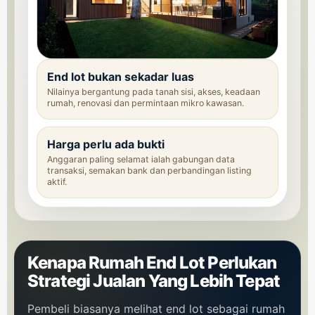
End lot bukan sekadar luas
Nilainya bergantung pada tanah sisi, akses, keadaan
rumah, renovasi dan permintaan mikro kawasan.
Harga perlu ada bukti
Anggaran paling selamat ialah gabungan data
transaksi, semakan bank dan perbandingan listing
aktif.
Kenapa Rumah End Lot Perlukan
Strategi Jualan Yang Lebih Tepat
Pembeli biasanya melihat end lot sebagai rumah