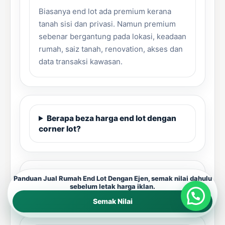
Biasanya end lot ada premium kerana
tanah sisi dan privasi. Namun premium
sebenar bergantung pada lokasi, keadaan
rumah, saiz tanah, renovation, akses dan
data transaksi kawasan.
Berapa beza harga end lot dengan
corner lot?
Panduan Jual Rumah End Lot Dengan Ejen, semak nilai dahulu
Perlu repair rumah sebelum jual?
sebelum letak harga iklan.
Semak Nilai