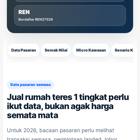
REN
Berdaftar REN27528
Data Pasaran
Semak Nilai
Micro Kawasan
Senario Kes
Data pasaran semasa
Jual rumah teres 1 tingkat perlu
ikut data, bukan agak harga
semata mata
Untuk 2026, bacaan pasaran perlu melihat
transaksi semasa, permintaan landed Johor,