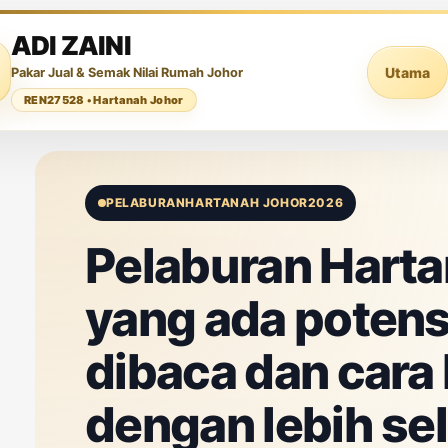
ADI ZAINI
Utama
Pakar Jual & Semak Nilai Rumah Johor
REN27528 • Hartanah Johor
PELABURAN
HARTANAH JOHOR
2026
Pelaburan Hart
yang ada potensi
dibaca dan cara
dengan lebih se