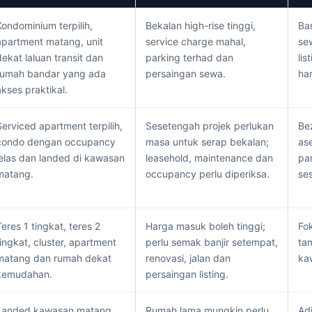
Kondominium terpilih,
Bekalan high-rise tinggi,
Ba
apartment matang, unit
service charge mahal,
se
dekat laluan transit dan
parking terhad dan
lis
rumah bandar yang ada
persaingan sewa.
ha
akses praktikal.
Serviced apartment terpilih,
Sesetengah projek perlukan
Be
condo dengan occupancy
masa untuk serap bekalan;
as
jelas dan landed di kawasan
leasehold, maintenance dan
pa
matang.
occupancy perlu diperiksa.
ses
Teres 1 tingkat, teres 2
Harga masuk boleh tinggi;
Fo
tingkat, cluster, apartment
perlu semak banjir setempat,
ta
matang dan rumah dekat
renovasi, jalan dan
ka
kemudahan.
persaingan listing.
Landed kawasan matang,
Rumah lama mungkin perlu
Adi