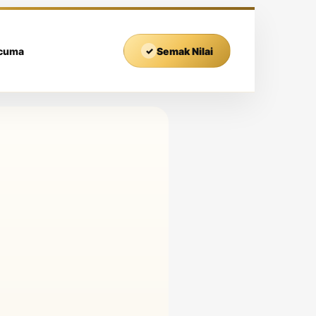
rcuma
✓
Semak Nilai