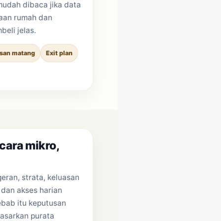
mudah dibaca jika data
daan rumah dan
eli jelas.
san matang
Exit plan
cara mikro,
geran, strata, keluasan
 dan akses harian
bab itu keputusan
dasarkan purata