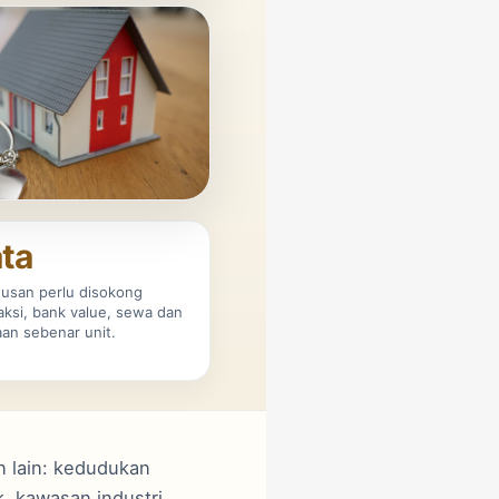
ta
usan perlu disokong
aksi, bank value, sewa dan
an sebenar unit.
n lain: kedudukan
k, kawasan industri