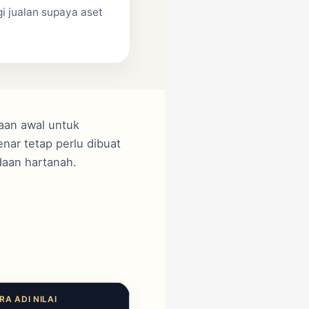
gi jualan supaya aset
caan awal untuk
ar tetap perlu dibuat
adaan hartanah.
RA ADI NILAI