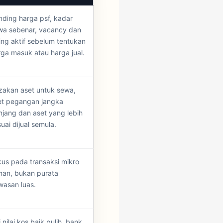
nding harga psf, kadar
wa sebenar, vacancy dan
ting aktif sebelum tentukan
rga masuk atau harga jual.
zakan aset untuk sewa,
et pegangan jangka
njang dan aset yang lebih
uai dijual semula.
kus pada transaksi mikro
man, bukan purata
wasan luas.
 nilai kos baik pulih, bank