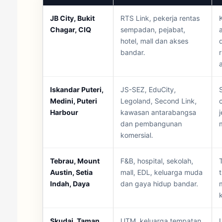
JB City, Bukit
RTS Link, pekerja rentas
Chagar, CIQ
sempadan, pejabat,
hotel, mall dan akses
bandar.
Iskandar Puteri,
JS-SEZ, EduCity,
Medini, Puteri
Legoland, Second Link,
Harbour
kawasan antarabangsa
dan pembangunan
komersial.
Tebrau, Mount
F&B, hospital, sekolah,
Austin, Setia
mall, EDL, keluarga muda
Indah, Daya
dan gaya hidup bandar.
Skudai, Taman
UTM, keluarga tempatan,