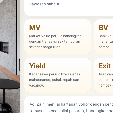
kawasan sahaja.
MV
BV
Market value perlu dibandingkan
Bank val
dengan transaksi sekitar, bukan
menentu
sekadar harga iklan.
pembeli.
Yield
Exit
Kadar sewa perlu dikira selepas
Aset yan
maintenance, cukai, repair dan
pembeli 
vacancy.
nampak c
Adi Zaini me
nilai hartanah Johor
dengan pend
tersusun: semak nilai pasaran, bandingkan b