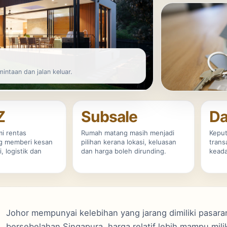
intaan dan jalan keluar.
Z
Subsale
Da
i rentas
Rumah matang masih menjadi
Keput
g memberi kesan
pilihan kerana lokasi, keluasan
trans
, logistik dan
dan harga boleh dirunding.
keada
Johor mempunyai kelebihan yang jarang dimiliki pasara
bersebelahan Singapura, harga relatif lebih mampu mili