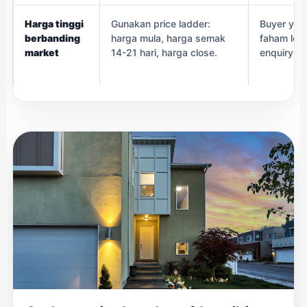
Harga tinggi
Gunakan price ladder:
Buyer yan
berbanding
harga mula, harga semak
faham lok
market
14-21 hari, harga close.
enquiry u