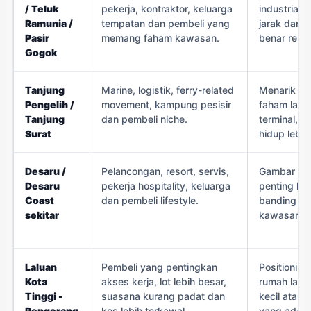
/ Teluk
pekerja, kontraktor, keluarga
industrial 
Ramunia /
tempatan dan pembeli yang
jarak dan 
Pasir
memang faham kawasan.
benar relev
Gogok
Tanjung
Marine, logistik, ferry-related
Menarik un
Pengelih /
movement, kampung pesisir
faham lalua
Tanjung
dan pembeli niche.
terminal, t
Surat
hidup lebih
Desaru /
Pelancongan, resort, servis,
Gambar pr
Desaru
pekerja hospitality, keluarga
penting ke
Coast
dan pembeli lifestyle.
banding de
sekitar
kawasan p
Laluan
Pembeli yang pentingkan
Positioning
Kota
akses kerja, lot lebih besar,
rumah land
Tinggi -
suasana kurang padat dan
kecil atau
Pengerang
kos lebih terkawal.
yang ada a