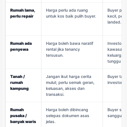
Rumah lama,
Harga perlu ada ruang
Buyer prac
perlu repair
untuk kos baik pulih buyer.
kecil, pem
landed.
Rumah ada
Harga boleh bawa naratif
Investor, 
penyewa
rental jika tenancy
kawasan 
tersusun.
keluarga 
tunggu VP
Tanah /
Jangan ikut harga cerita
Buyer tana
rumah
mulut; perlu semak geran,
investor j
kampung
keluasan, akses dan
transaksi.
Rumah
Harga boleh dibincang
Buyer ser
pusaka /
selepas dokumen asas
sanggup ik
banyak waris
jelas.