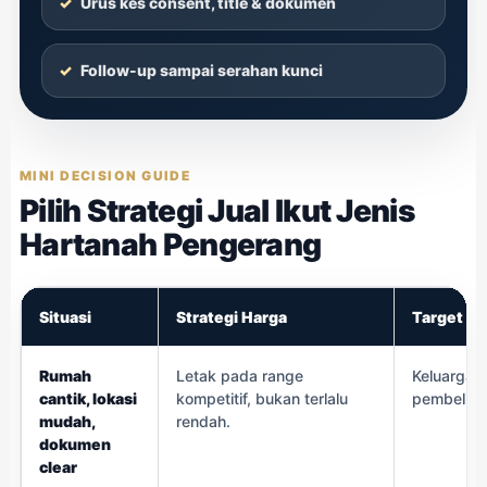
Urus kes consent, title & dokumen
Follow-up sampai serahan kunci
MINI DECISION GUIDE
Pilih Strategi Jual Ikut Jenis
Hartanah Pengerang
Situasi
Strategi Harga
Target Bu
Rumah
Letak pada range
Keluarga, 
cantik, lokasi
kompetitif, bukan terlalu
pembeli u
mudah,
rendah.
dokumen
clear