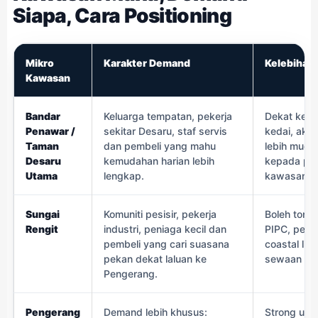
Siapa, Cara Positioning
Mikro
Karakter Demand
Kelebihan 
Kawasan
Bandar
Keluarga tempatan, pekerja
Dekat kemu
Penawar /
sekitar Desaru, staf servis
kedai, aks
Taman
dan pembeli yang mahu
lebih muda
Desaru
kemudahan harian lebih
kepada pem
Utama
lengkap.
kawasan.
Sungai
Komuniti pesisir, pekerja
Boleh tonjo
Rengit
industri, peniaga kecil dan
PIPC, peka
pembeli yang cari suasana
coastal lif
pekan dekat laluan ke
sewaan pek
Pengerang.
Pengerang
Demand lebih khusus:
Strong untu