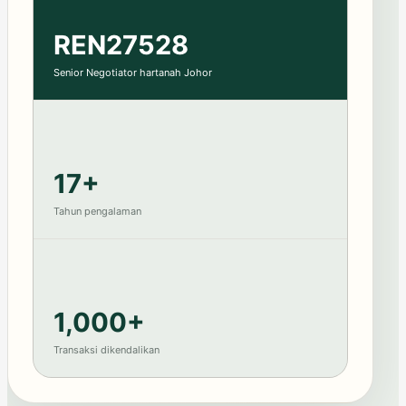
REN27528
Senior Negotiator hartanah Johor
17+
Tahun pengalaman
1,000+
Transaksi dikendalikan