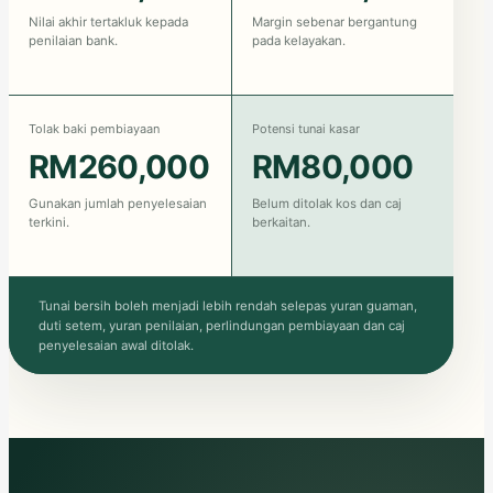
Nilai akhir tertakluk kepada
Margin sebenar bergantung
penilaian bank.
pada kelayakan.
Tolak baki pembiayaan
Potensi tunai kasar
RM260,000
RM80,000
Gunakan jumlah penyelesaian
Belum ditolak kos dan caj
terkini.
berkaitan.
Tunai bersih boleh menjadi lebih rendah selepas yuran guaman,
duti setem, yuran penilaian, perlindungan pembiayaan dan caj
penyelesaian awal ditolak.