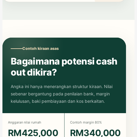
Contoh kiraan asas
Bagaimana potensi cash
out dikira?
Angka ini hanya menerangkan struktur kiraan. Nilai
sebenar bergantung pada penilaian bank, margin
kelulusan, baki pembiayaan dan kos berkaitan.
Anggaran nilai rumah
Contoh margin 80%
RM425,000
RM340,000