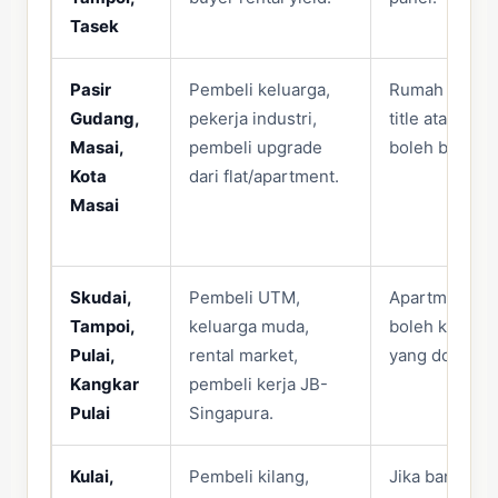
Tasek
Pasir
Pembeli keluarga,
Rumah teres 
Gudang,
pekerja industri,
title atau ger
Masai,
pembeli upgrade
boleh buat bu
Kota
dari flat/apartment.
Masai
Skudai,
Pembeli UTM,
Apartment str
Tampoi,
keluarga muda,
boleh kalah d
Pulai,
rental market,
yang dokumen 
Kangkar
pembeli kerja JB-
Pulai
Singapura.
Kulai,
Pembeli kilang,
Jika banyak li