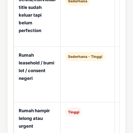
Sederhana
title sudah
bank l
keluar tapi
MOT d
belum
perfection
Rumah
Semak
Sederhana - Tinggi
leasehold / bumi
consen
lot / consent
buyer
negeri
prose
Rumah hampir
Semak 
Tinggi
lelong atau
outst
urgent
bank d