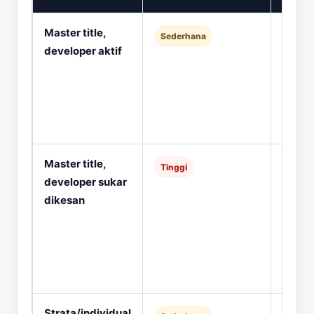
Master title,
Dapat
Sederhana
developer aktif
devel
conse
tungg
SPA/D
Master title,
Semak
Tinggi
developer sukar
dahulu
dikesan
bookin
laluan
Strata/individual
Semak