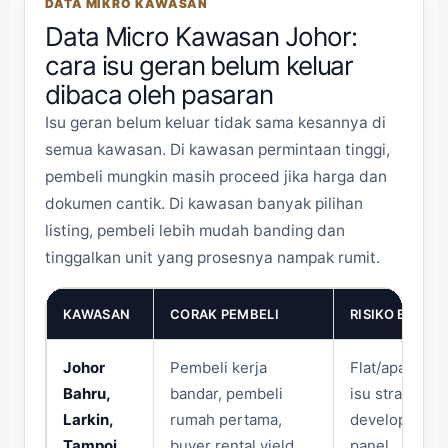
DATA MIKRO KAWASAN
Data Micro Kawasan Johor:
cara isu geran belum keluar
dibaca oleh pasaran
Isu geran belum keluar tidak sama kesannya di
semua kawasan. Di kawasan permintaan tinggi,
pembeli mungkin masih proceed jika harga dan
dokumen cantik. Di kawasan banyak pilihan
listing, pembeli lebih mudah banding dan
tinggalkan unit yang prosesnya nampak rumit.
KAWASAN
CORAK PEMBELI
RISIKO BILA 
Johor
Pembeli kerja
Flat/apartmen
Bahru,
bandar, pembeli
isu strata, ma
Larkin,
rumah pertama,
developer con
Tampoi,
buyer rental yield.
panel.