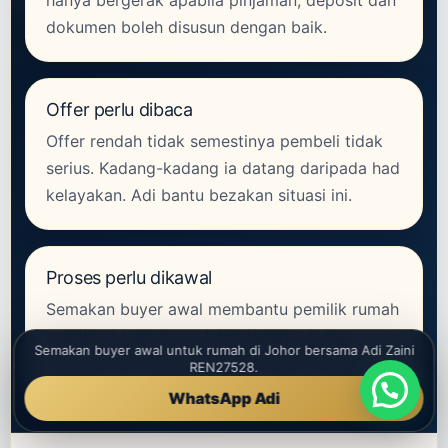
dokumen boleh disusun dengan baik.
Offer perlu dibaca
Offer rendah tidak semestinya pembeli tidak
serius. Kadang-kadang ia datang daripada had
kelayakan. Adi bantu bezakan situasi ini.
Proses perlu dikawal
Semakan buyer awal membantu pemilik rumah
membuat keputusan lebih tenang, bukan
Semakan buyer awal untuk rumah di Johor bersama Adi Zaini
sekadar ikut tekanan enquiry atau viewing.
REN27528.
WhatsApp Adi