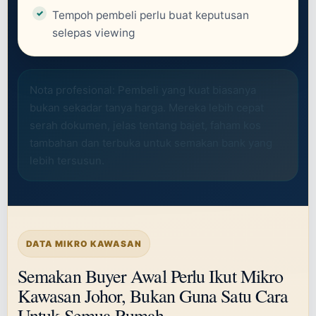
Tempoh pembeli perlu buat keputusan
selepas viewing
Nota profesional: Pembeli yang kuat biasanya
bukan sekadar tanya harga. Mereka lebih cepat
serah dokumen, jelas tentang bajet, faham kos
tambahan dan terbuka untuk semakan bank yang
lebih tersusun.
DATA MIKRO KAWASAN
Semakan Buyer Awal Perlu Ikut Mikro
Kawasan Johor, Bukan Guna Satu Cara
Untuk Semua Rumah