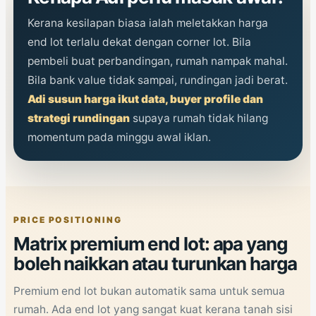
Kerana kesilapan biasa ialah meletakkan harga
end lot terlalu dekat dengan corner lot. Bila
pembeli buat perbandingan, rumah nampak mahal.
Bila bank value tidak sampai, rundingan jadi berat.
Adi susun harga ikut data, buyer profile dan
strategi rundingan
supaya rumah tidak hilang
momentum pada minggu awal iklan.
PRICE POSITIONING
Matrix premium end lot: apa yang
boleh naikkan atau turunkan harga
Premium end lot bukan automatik sama untuk semua
rumah. Ada end lot yang sangat kuat kerana tanah sisi