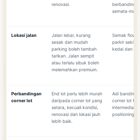
renovasi.
berbanding r
semata-mata
Lokasi jalan
Jalan lebar, kurang
Semak flow tr
sesak dan mudah
parkir sekitar
parking boleh tambah
kedai dan jar
tarikan. Jalan sempit
atau terlalu sibuk boleh
melemahkan premium.
Perbandingan
End lot perlu lebih murah
Adi bandingka
corner lot
daripada corner lot yang
corner lot ter
setara, kecuali kondisi,
intermediate 
renovasi dan lokasi jauh
positioning n
lebih baik.