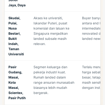
Jaya, Daya
Skudai,
Akses ke universiti,
Buyer banyak p
Pulai,
Iskandar Puteri, pusat
antara end lot 
Nusa
komersial dan laluan ke
intermediate
Bestari,
Singapura menjadikan
renovated dan
Bukit
landed subsale masih
landed newer 
Indah,
relevan.
Taman
Universiti
Pasir
Segmen keluarga dan
Terlalu menaik
Gudang,
pekerja industri kuat.
harga sebab t
Masai,
Rumah landed dalam
besar, tetapi 
Kota
range ansuran munasabah
masih sensitif
Masai,
biasanya lebih mudah
dengan install
Scientex,
bergerak.
Pasir Putih