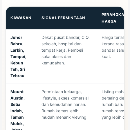
PERANGKAP
KAWASAN
SIGNAL PERMINTAAN
HARGA
Johor
Dekat pusat bandar, CIQ,
Harga terlalu t
Bahru,
sekolah, hospital dan
kerana rasa lo
Larkin,
tempat kerja. Pembeli
bandar sahaja
Tampoi,
suka akses dan
kuat.
Kebun
kemudahan.
Teh, Sri
Tebrau
Mount
Permintaan keluarga,
Listing mahal
Austin,
lifestyle, akses komersial
bersaing deng
Setia
dan kemudahan harian.
rumah baru at
Indah,
Rumah kemas lebih
rumah renovat
Taman
mudah menarik viewing.
yang lebih cant
Molek,
Johor