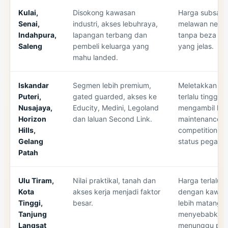
Kulai,
Disokong kawasan
Harga subsale
Senai,
industri, akses lebuhraya,
melawan new 
Indahpura,
lapangan terbang dan
tanpa beza nila
Saleng
pembeli keluarga yang
yang jelas.
mahu landed.
Iskandar
Segmen lebih premium,
Meletakkan ha
Puteri,
gated guarded, akses ke
terlalu tinggi 
Nusajaya,
Educity, Medini, Legoland
mengambil kir
Horizon
dan laluan Second Link.
maintenance,
Hills,
competition d
Gelang
status pegang
Patah
Ulu Tiram,
Nilai praktikal, tanah dan
Harga terlalu 
Kota
akses kerja menjadi faktor
dengan kawas
Tinggi,
besar.
lebih matang
Tanjung
menyebabkan 
Langsat
menunggu pili