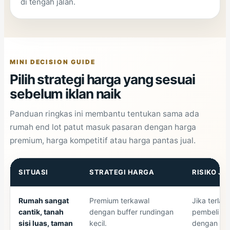
di tengah jalan.
MINI DECISION GUIDE
Pilih strategi harga yang sesuai
sebelum iklan naik
Panduan ringkas ini membantu tentukan sama ada
rumah end lot patut masuk pasaran dengan harga
premium, harga kompetitif atau harga pantas jual.
SITUASI
STRATEGI HARGA
RISIKO JI
Rumah sangat
Premium terkawal
Jika terlalu
cantik, tanah
dengan buffer rundingan
pembeli ba
sisi luas, taman
kecil.
dengan cor