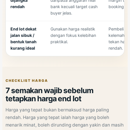
dijangka
daripada anggaran nilai
margin tid
rendah
bank kecuali target cash
booking bol
buyer jelas.
End lot dekat
Gunakan harga realistik
Pembeli g
jalan sibuk /
dengan fokus kelebihan
kelemahan 
bentuk tanah
praktikal.
tekan harga
kurang ideal
rendah.
CHECKLIST HARGA
7 semakan wajib sebelum
tetapkan harga end lot
Harga yang tepat bukan bermaksud harga paling
rendah. Harga yang tepat ialah harga yang boleh
menarik minat, boleh dirunding dengan yakin dan masih