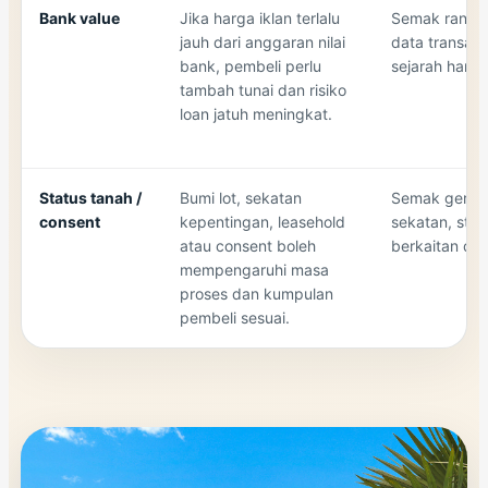
Bank value
Jika harga iklan terlalu
Semak range n
jauh dari anggaran nilai
data transaks
bank, pembeli perlu
sejarah harg
tambah tunai dan risiko
loan jatuh meningkat.
Status tanah /
Bumi lot, sekatan
Semak geran,
consent
kepentingan, leasehold
sekatan, statu
atau consent boleh
berkaitan da
mempengaruhi masa
proses dan kumpulan
pembeli sesuai.