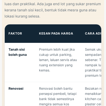
luas dan praktikal. Ada juga end lot yang sukar premium
kerana tanah sisi kecil, bentuk tidak mesra guna atau
lokasi kurang selesa.
FAKTOR
KESAN PADA HARGA
CARA ADI B
Tanah sisi
Premium lebih kuat jika
Semak ukuran
boleh guna
cukup untuk parking,
sempadan da
laman, laluan servis atau
sebenar. Tana
ruang extension yang
nampak luas t
kemas.
praktikal tid
premium terlal
Renovasi
Renovasi boleh bantu
Bezakan reno
persepsi pembeli, tetapi
menaikkan fu
bank tidak semestinya
kitchen cabin
mengira semua kos
plaster ceili