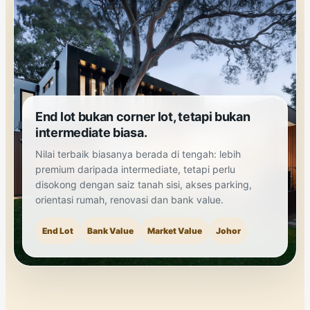
End lot bukan corner lot, tetapi bukan
intermediate biasa.
Nilai terbaik biasanya berada di tengah: lebih
premium daripada intermediate, tetapi perlu
disokong dengan saiz tanah sisi, akses parking,
orientasi rumah, renovasi dan bank value.
End Lot
Bank Value
Market Value
Johor