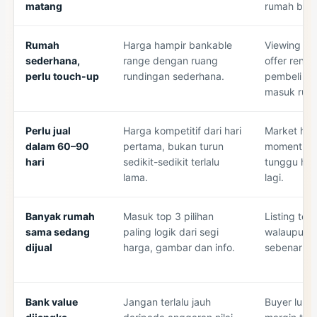
matang
rumah baru
Rumah
Harga hampir bankable
Viewing ba
sederhana,
range dengan ruang
offer rend
perlu touch-up
rundingan sederhana.
pembeli kir
masuk rum
Perlu jual
Harga kompetitif dari hari
Market hil
dalam 60–90
pertama, bukan turun
momentum,
hari
sedikit-sedikit terlalu
tunggu har
lama.
lagi.
Banyak rumah
Masuk top 3 pilihan
Listing te
sama sedang
paling logik dari segi
walaupun 
dijual
harga, gambar dan info.
sebenarny
Bank value
Jangan terlalu jauh
Buyer lulus