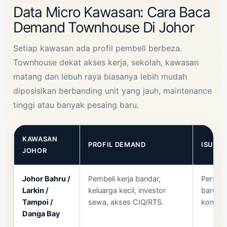
Data Micro Kawasan: Cara Baca
Demand Townhouse Di Johor
Setiap kawasan ada profil pembeli berbeza.
Townhouse dekat akses kerja, sekolah, kawasan
matang dan lebuh raya biasanya lebih mudah
diposisikan berbanding unit yang jauh, maintenance
tinggi atau banyak pesaing baru.
KAWASAN
PROFIL DEMAND
ISU HA
JOHOR
Johor Bahru /
Pembeli kerja bandar,
Persain
Larkin /
keluarga kecil, investor
baru, s
Tampoi /
sewa, akses CIQ/RTS.
kondom
Danga Bay