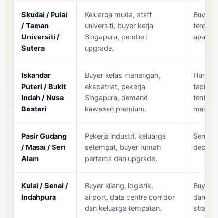
Skudai / Pulai
Keluarga muda, staff
Buyer 
/ Taman
universiti, buyer kerja
teres l
Universiti /
Singapura, pembeli
apartme
Sutera
upgrade.
Iskandar
Buyer kelas menengah,
Harga b
Puteri / Bukit
ekspatriat, pekerja
tapi bu
Indah / Nusa
Singapura, demand
tentang 
Bestari
kawasan premium.
mainte
Pasir Gudang
Pekerja industri, keluarga
Sensiti
/ Masai / Seri
setempat, buyer rumah
deposit
Alam
pertama dan upgrade.
Kulai / Senai /
Buyer kilang, logistik,
Buyer 
Indahpura
airport, data centre corridor
dan nil
dan keluarga tempatan.
strata.