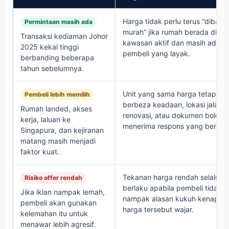
Harga tidak perlu terus “dibanta
Permintaan masih ada
murah” jika rumah berada di
Transaksi kediaman Johor
kawasan aktif dan masih ada
2025 kekal tinggi
pembeli yang layak.
berbanding beberapa
tahun sebelumnya.
Unit yang sama harga tetapi
Pembeli lebih memilih
berbeza keadaan, lokasi jalan,
Rumah landed, akses
renovasi, atau dokumen boleh
kerja, laluan ke
menerima respons yang berbez
Singapura, dan kejiranan
matang masih menjadi
faktor kuat.
Tekanan harga rendah selaluny
Risiko offer rendah
berlaku apabila pembeli tidak
Jika iklan nampak lemah,
nampak alasan kukuh kenapa
pembeli akan gunakan
harga tersebut wajar.
kelemahan itu untuk
menawar lebih agresif.