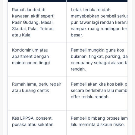
Rumah landed di
Letak terlalu rendah
kawasan aktif seperti
menyebabkan pembeli serius
Pasir Gudang, Masai,
pun tawar lagi rendah kerana
Skudai, Pulai, Tebrau
nampak ruang rundingan terlalu
atau Kulai
besar.
Kondominium atau
Pembeli mungkin guna kos
apartment dengan
bulanan, tingkat, parking, dan
maintenance tinggi
occupancy sebagai alasan tawa
rendah.
Rumah lama, perlu repair
Pembeli akan kira kos baik pulih
atau kurang cantik
secara berlebihan lalu membuat
offer terlalu rendah.
Kes LPPSA, consent,
Pembeli bimbang proses lambat
pusaka atau sekatan
lalu meminta diskaun risiko.