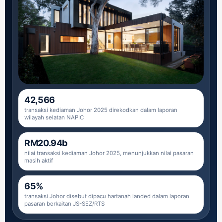
42,566
transaksi kediaman Johor 2025 direkodkan dalam laporan
wilayah selatan NAPIC
RM20.94b
nilai transaksi kediaman Johor 2025, menunjukkan nilai pasaran
masih aktif
65%
transaksi Johor disebut dipacu hartanah landed dalam laporan
pasaran berkaitan JS-SEZ/RTS