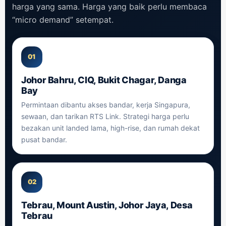
harga yang sama. Harga yang baik perlu membaca
“micro demand” setempat.
01
Johor Bahru, CIQ, Bukit Chagar, Danga
Bay
Permintaan dibantu akses bandar, kerja Singapura,
sewaan, dan tarikan RTS Link. Strategi harga perlu
bezakan unit landed lama, high-rise, dan rumah dekat
pusat bandar.
02
Tebrau, Mount Austin, Johor Jaya, Desa
Tebrau