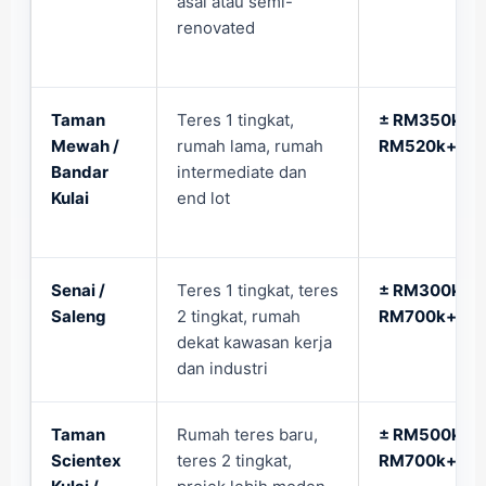
asal atau semi-
renovated
Taman
Teres 1 tingkat,
± RM350k –
Mewah /
rumah lama, rumah
RM520k+
Bandar
intermediate dan
Kulai
end lot
Senai /
Teres 1 tingkat, teres
± RM300k –
Saleng
2 tingkat, rumah
RM700k+
dekat kawasan kerja
dan industri
Taman
Rumah teres baru,
± RM500k –
Scientex
teres 2 tingkat,
RM700k+