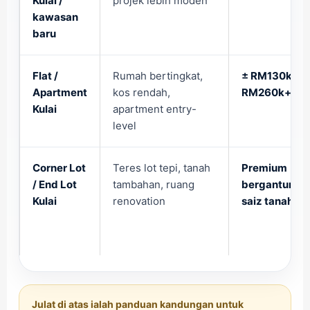
Kulai /
projek lebih moden
kawasan
baru
Flat /
Rumah bertingkat,
± RM130k –
Apartment
kos rendah,
RM260k+
Kulai
apartment entry-
level
Corner Lot
Teres lot tepi, tanah
Premium
/ End Lot
tambahan, ruang
bergantung
Kulai
renovation
saiz tanah
Julat di atas ialah panduan kandungan untuk