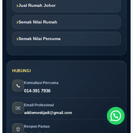
›
Jual Rumah Johor
›
Semak Nilai Rumah
›
Semak Nilai Percuma
HUBUNGI
Konsultasi Percuma
📞
014-391 7936
Email Profesional
✉️
addiemestijadi@gmail.com
Respon Pantas
⏰