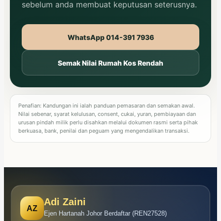
sebelum anda membuat keputusan seterusnya.
WhatsApp 014-391 7936
Semak Nilai Rumah Kos Rendah
Penafian: Kandungan ini ialah panduan pemasaran dan semakan awal.
Nilai sebenar, syarat kelulusan, consent, cukai, yuran, pembiayaan dan
urusan pindah milik perlu disahkan melalui dokumen rasmi serta pihak
berkuasa, bank, penilai dan peguam yang mengendalikan transaksi.
Adi Zaini
AZ
Ejen Hartanah Johor Berdaftar (REN27528)