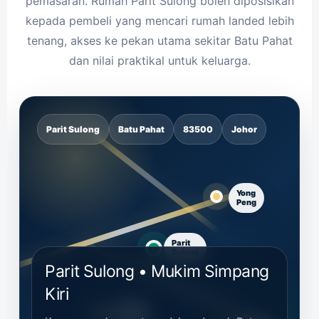
pemasaran. Rumah Parit Sulong boleh diposisikan
kepada pembeli yang mencari rumah landed lebih
tenang, akses ke pekan utama sekitar Batu Pahat
dan nilai praktikal untuk keluarga.
Parit Sulong
Batu Pahat
83500
Johor
Parit Sulong • Mukim Simpang
Kiri