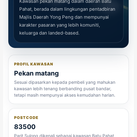
Kawasan pekan matang dalam daerah Batu
Pahat, berada dalam lingkungan pentadbiran
Majlis Daerah Yong Peng dan mempunyai
karakter pasaran yang lebih komuniti,
keluarga dan landed-based.
PROFIL KAWASAN
Pekan matang
Sesuai dipasarkan kepada pembeli yang mahukan
kawasan lebih tenang berbanding pusat bandar,
tetapi masih mempunyai akses kemudahan harian.
POSTCODE
83500
Parit Sulong dikenali sebagai kawasan Batu Pahat