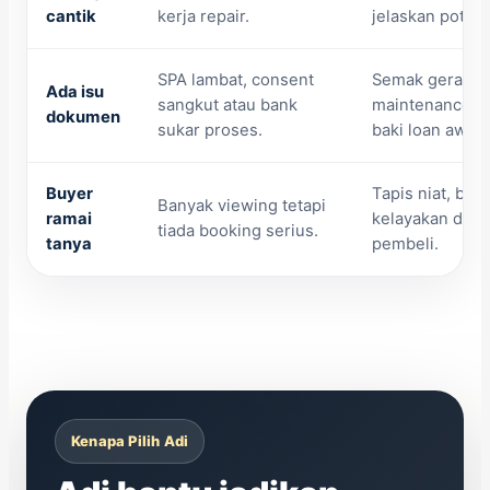
cantik
kerja repair.
jelaskan poten
SPA lambat, consent
Semak geran, c
Ada isu
sangkut atau bank
maintenance, s
dokumen
sukar proses.
baki loan awal.
Buyer
Tapis niat, baje
Banyak viewing tetapi
ramai
kelayakan dan 
tiada booking serius.
tanya
pembeli.
Kenapa Pilih Adi