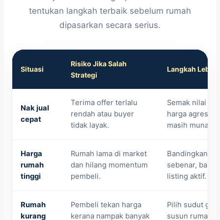
tentukan langkah terbaik sebelum rumah
dipasarkan secara serius.
Risiko Jika Salah
Situasi
Langkah Lebih 
Strategi
Terima offer terlalu
Semak nilai dan
Nak jual
rendah atau buyer
harga agresif t
cepat
tidak layak.
masih munasab
Harga
Rumah lama di market
Bandingkan tra
rumah
dan hilang momentum
sebenar, bank 
tinggi
pembeli.
listing aktif.
Rumah
Pembeli tekan harga
Pilih sudut gam
kurang
kerana nampak banyak
susun rumah d