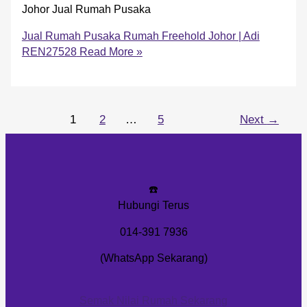
Johor Jual Rumah Pusaka
Jual Rumah Pusaka Rumah Freehold Johor | Adi
REN27528
Read More »
1
2
…
5
Next
→
☎️
Hubungi Terus
014-391 7936
(WhatsApp Sekarang)
Semak Nilai Rumah Sekarang